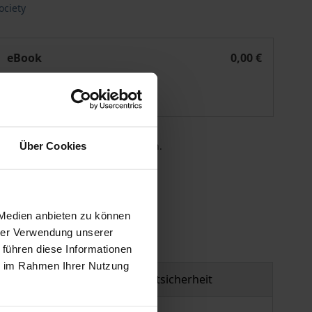
ociety
indertenrechtskonvention in den deutschen Bundesländern
Die Umsetzung schulischer Inklusion nach der UN-Behinde
eBook
0,00 €
ISBN 978-3-7489-2440-1
Lieferbar
 die MwSt. an der Kasse variieren.
Über Cookies
gen
 Medien anbieten zu können
hrer Verwendung unserer
 führen diese Informationen
ie im Rahmen Ihrer Nutzung
Produktsicherheit