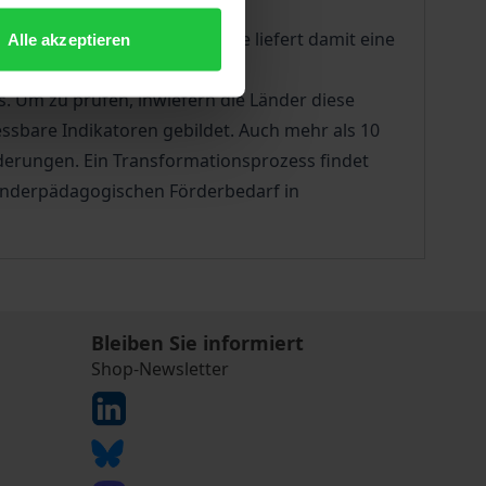
deutschen Bundesländern. Sie liefert damit eine
Alle akzeptieren
s. Um zu prüfen, inwiefern die Länder diese
sbare Indikatoren gebildet. Auch mehr als 10
derungen. Ein Transformationsprozess findet
sonderpädagogischen Förderbedarf in
Bleiben Sie informiert
Shop-Newsletter