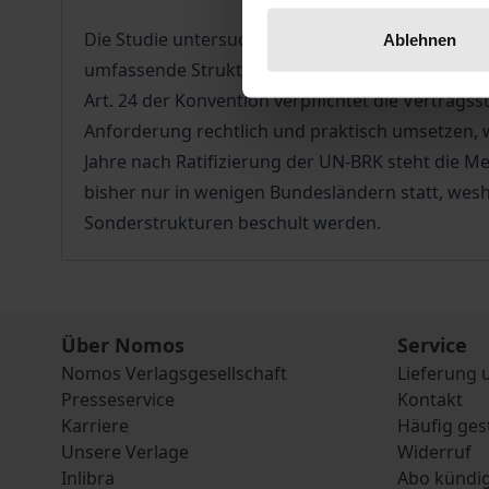
Die Studie untersucht den derzeitigen Umsetzung
Ablehnen
umfassende Strukturanalyse in diesem Bereich.
Art. 24 der Konvention verpflichtet die Vertrags
Anforderung rechtlich und praktisch umsetzen, 
Jahre nach Ratifizierung der UN-BRK steht die 
bisher nur in wenigen Bundesländern statt, wes
Sonderstrukturen beschult werden.
Über Nomos
Service
Nomos Verlagsgesellschaft
Lieferung 
Presseservice
Kontakt
Karriere
Häufig ges
Unsere Verlage
Widerruf
Inlibra
Abo kündi