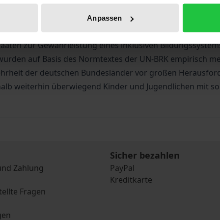
sstand der UN-BRK im Bereich schulische Inklusion in den 
Anpassen
staaten zur Gewährleistung eines inklusiven Bildungssystem
wurden auf Basis des Normtextes der UN-BRK empirisch mes
Mehrheit der deutschen Bundesländer vor großen Herausfor
halb weiterhin überwiegend Kinder und Jugendlichen mit 
Sicher bezahlen
und Zahlung
PayPal
Kreditkarte
tellte Fragen
gen