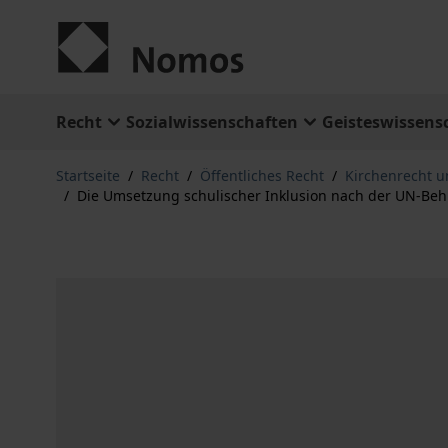
Zum Inhalt springen
Recht
Sozialwissenschaften
Geisteswissens
Startseite
/
Recht
/
Öffentliches Recht
/
Kirchenrecht u
/
Die Umsetzung schulischer Inklusion nach der UN-Be