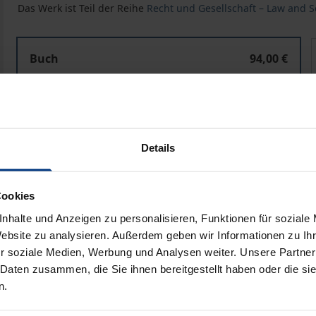
Das Werk ist Teil der Reihe
Recht und Gesellschaft – Law and S
Die Umsetzung schulischer Inklusion nach der UN-Beh
Buch
94,00 €
ISBN 978-3-8487-8053-2
Lieferbar in 3-5 Werktagen
Preisangaben inkl. MwSt. Abhängig von der Lieferadresse kann
Details
In den Warenkorb
Zur Wunschliste hinzufü
Cookies
Hinweise zu Versandkosten
nhalte und Anzeigen zu personalisieren, Funktionen für soziale
Website zu analysieren. Außerdem geben wir Informationen zu I
r soziale Medien, Werbung und Analysen weiter. Unsere Partner
 Daten zusammen, die Sie ihnen bereitgestellt haben oder die s
liografische Angaben
Zusatzmaterial
n.