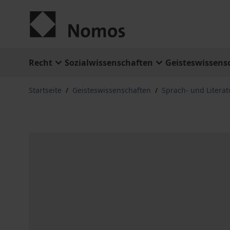
Zum Inhalt springen
Recht
Sozialwissenschaften
Geisteswissens
Startseite
/
Geisteswissenschaften
/
Sprach- und Litera