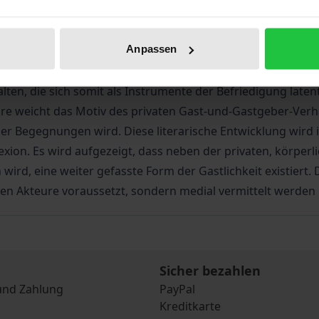
s und der Gastlichkeit unterliegt jedoch einem historischen
n oder Wilhelm Raabe als Schwellenfigur in Erscheinung: I
Anpassen
derselben steht, verunsichert er sowohl die ihn aufnehmend
rständnis aufwirft. Dieses labile Verhältnis lässt sich mit
en, die sich somit als Instrumente der Befriedigung latent
ahre weicht das Motiv des privaten Gast-und-Gastgeber-Ver
r Begegnungen wird. Diese literarische Entwicklung wird i
exion. Es wird aufgezeigt, dass neben der privaten, körper
rd, eine weiter gefasste Form der Gastlichkeit existiert. 
en Akteure voraussetzt, sondern medial vermittelt werden
Sicher bezahlen
und Zahlung
PayPal
Kreditkarte