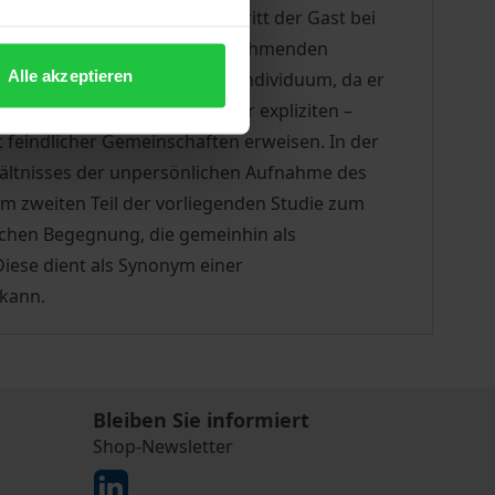
 Wandel. Im 19. Jahrhundert tritt der Gast bei
ndem er weder Teil der ihn aufnehmenden
Alle akzeptieren
e Gemeinschaft als auch das Individuum, da er
 Hilfe von – mehr oder weniger expliziten –
 feindlicher Gemeinschaften erweisen. In der
hältnisses der unpersönlichen Aufnahme des
m zweiten Teil der vorliegenden Studie zum
lichen Begegnung, die gemeinhin als
Diese dient als Synonym einer
 kann.
Bleiben Sie informiert
Shop-Newsletter