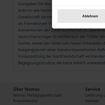
Gastgeber. Die literarische Darstellung des Gaste
Autoren wie Heinrich von Kleist, E.T.A. Hoffman
Ablehnen
Gesellschaft darstellt noch vollends außerhalb 
als Fremdkörper Fragen nach dem eigenen Selbstve
Konventionen der Gastfreundschaft im Zaume halt
deutschsprachigen Erzählliteratur der 1920er J
Gastes, wobei das Hotel zum neuen Schauplatz de
Ausgangspunkt einer literaturtheoretischen Refl
Voraussetzung der Gastfreundschaft verstanden wi
Begegnungsstruktur, die keine leiblich anwesend
Über Nomos
Service
Nomos Verlagsgesellschaft
Lieferung 
Presseservice
Kontakt