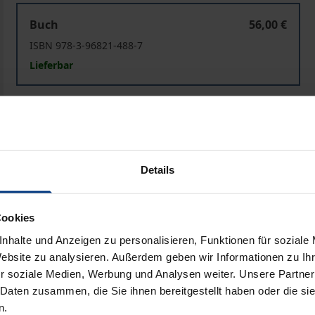
Die Unruhe des Gastes
Buch
56,00 €
ISBN 978-3-96821-488-7
Lieferbar
Preisangaben inkl. MwSt. Abhängig von der Lieferadresse kann
In den Warenkorb
Zur Wunschliste hinzufü
Details
Hinweise zu Versandkosten
Cookies
nhalte und Anzeigen zu personalisieren, Funktionen für soziale
Bibliografische Angaben
Website zu analysieren. Außerdem geben wir Informationen zu I
r soziale Medien, Werbung und Analysen weiter. Unsere Partner
 Daten zusammen, die Sie ihnen bereitgestellt haben oder die s
gegnungen ausgetauscht, sie handeln auch oft davon, na
n.