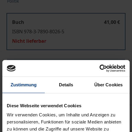
Politik
Buch
41,00 €
ISBN 978-3-7890-8026-5
Nicht lieferbar
In den Warenkorb
Zur Wunschliste hinzufügen
Hinweise zu Versandkosten
Zustimmung
Details
Über Cookies
Diese Webseite verwendet Cookies
Beschreibung
Wir verwenden Cookies, um Inhalte und Anzeigen zu
personalisieren, Funktionen für soziale Medien anbieten
zu können und die Zugriffe auf unsere Website zu
Zu den Mythen, die sich um das Jahrhundertereignis