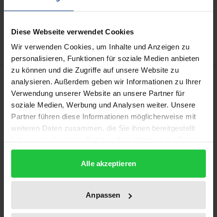
In den Warenkorb
Zur Wunschliste hinzufügen
Hinweise zu Versandkosten
Diese Webseite verwendet Cookies
Wir verwenden Cookies, um Inhalte und Anzeigen zu
personalisieren, Funktionen für soziale Medien anbieten
zu können und die Zugriffe auf unsere Website zu
Beschreibung
analysieren. Außerdem geben wir Informationen zu Ihrer
Verwendung unserer Website an unsere Partner für
soziale Medien, Werbung und Analysen weiter. Unsere
Das Werk untersucht das Recht der Vergabe von
Partner führen diese Informationen möglicherweise mit
Unionsbeihilfen. Nach der Bestimmung des Begriffs
weiteren Daten zusammen, die Sie ihnen bereitgestellt
der Unionsbeihilfen und der Überprüfung der
haben oder die sie im Rahmen Ihrer Nutzung der Dienste
Anwendbarkeit von Art. 107 ff. AEUV, werden
gesammelt haben.
formelle sowie materielle Aspekte der
Alle akzeptieren
Unionsbeihilfenvergabe im Detail analysiert. Hierbei
werden – unter anderem – neben dem europäischen
Anpassen
Gesetzesvorbehalt auch die
Subventionsfinanzierungskompetenzen der EU, die