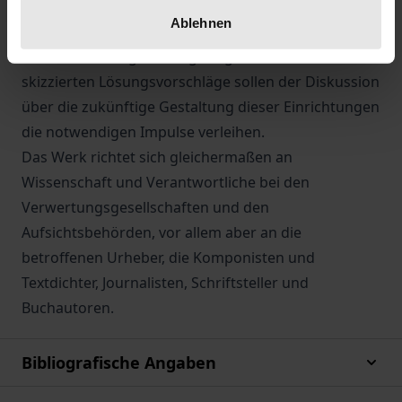
Untersuchung steht die Finanzierungs- und
Ablehnen
Verteilungspraxis bei GEMA und VG Wort, deren
Reformbedürftigkeit aufgezeigt wird. Kritik und die
skizzierten Lösungsvorschläge sollen der Diskussion
über die zukünftige Gestaltung dieser Einrichtungen
die notwendigen Impulse verleihen.
Das Werk richtet sich gleichermaßen an
Wissenschaft und Verantwortliche bei den
Verwertungsgesellschaften und den
Aufsichtsbehörden, vor allem aber an die
betroffenen Urheber, die Komponisten und
Textdichter, Journalisten, Schriftsteller und
Buchautoren.
Bibliografische Angaben