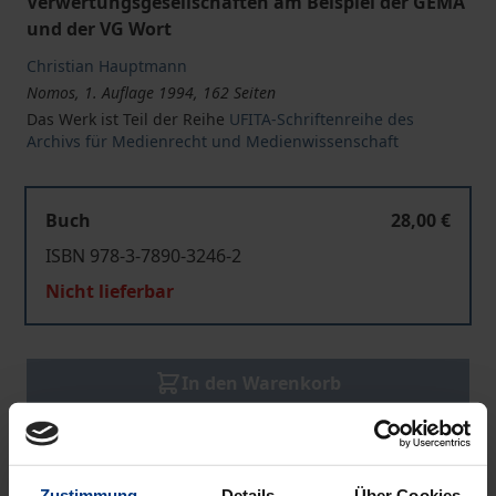
Verwertungsgesellschaften am Beispiel der GEMA
und der VG Wort
Christian Hauptmann
Nomos, 1. Auflage 1994, 162 Seiten
Das Werk ist Teil der Reihe
UFITA-Schriftenreihe des
Archivs für Medienrecht und Medienwissenschaft
Buch
28,00 €
ISBN 978-3-7890-3246-2
Nicht lieferbar
In den Warenkorb
Zur Wunschliste hinzufügen
Hinweise zu Versandkosten
Zustimmung
Details
Über Cookies