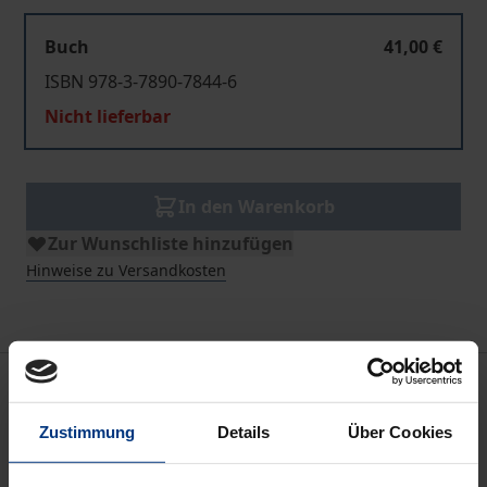
Buch
41,00 €
ISBN 978-3-7890-7844-6
Nicht lieferbar
In den Warenkorb
Zur Wunschliste hinzufügen
Hinweise zu Versandkosten
Beschreibung
Zustimmung
Details
Über Cookies
Das Grundgesetz enthält an zwei Stellen
Zitiergebote: Art. 19 Abs. 1 Satz 2 GG fordert, dass