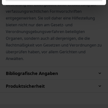
Bedeutung der Zitiergebote einer Entwertung der
verfassungsrechtlichen Formvorschriften
entgegenwirken. Sie soll daher eine Hilfestellung
bieten nicht nur den am Gesetz- und
Verordnungsgebungsverfahren beteiligten
Organen, sondern auch all denjenigen, die die
Rechtmäßigkeit von Gesetzen und Verordnungen zu
überprüfen haben, vor allem Gerichten und
Anwälten.
Bibliografische Angaben
Produktsicherheit