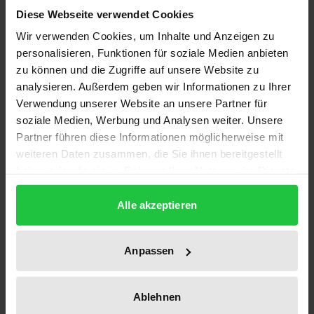
im Falle einer gesetzlichen
Diese Webseite verwendet Cookies
Grundrechtseinschränkung das Gesetz die
Wir verwenden Cookies, um Inhalte und Anzeigen zu
eingeschränkten Grundrechte nennt. Art. 80 Abs. 1
personalisieren, Funktionen für soziale Medien anbieten
zu können und die Zugriffe auf unsere Website zu
Satz 3 GG verlangt in Rechtsverordnungen die
analysieren. Außerdem geben wir Informationen zu Ihrer
Angabe ihrer Rechtsgrundlage. Beide Zitiergebote
Verwendung unserer Website an unsere Partner für
sind formelle Wirksamkeitsvoraussetzungen für das
soziale Medien, Werbung und Analysen weiter. Unsere
Gesetz oder die Rechtsverordnung mit der Folge,
Partner führen diese Informationen möglicherweise mit
dass ein Verstoß zu ihrer Nichtigkeit führt. Umso
weiteren Daten zusammen, die Sie ihnen bereitgestellt
mehr verwundert, dass die Zitiergebote bislang in
haben oder die sie im Rahmen Ihrer Nutzung der Dienste
gesammelt haben.
Rechtsprechung und Rechtslehre nur auf
Alle akzeptieren
bescheidenes Interesse gestoßen sind und geringe
Bedeutung erlangt haben. Die vorliegende
Monographie bietet auf der Grundlage der in
Anpassen
Rechtslehre und Rechtsprechung vertretenen
Auffassung eine umfassende systematische
Ablehnen
Darstellung und will unter Hinweis auf die