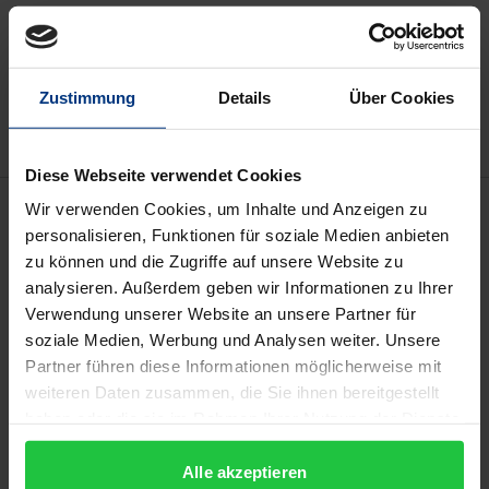
In den Warenkorb
Zur Wunschliste hinzufügen
Hinweise zu Versandkosten
Zustimmung
Details
Über Cookies
Diese Webseite verwendet Cookies
Beschreibung
Wir verwenden Cookies, um Inhalte und Anzeigen zu
personalisieren, Funktionen für soziale Medien anbieten
zu können und die Zugriffe auf unsere Website zu
Die Digitalisierung umfasst alle Bereiche des Lebens
analysieren. Außerdem geben wir Informationen zu Ihrer
– und ist so auch für Theologie und Kirche relevant.
Verwendung unserer Website an unsere Partner für
Dabei geht es nicht nur um die Einsatzmöglichkeiten
soziale Medien, Werbung und Analysen weiter. Unsere
von Social Media, sondern Digitalisierung wird in
Partner führen diese Informationen möglicherweise mit
diesem Sammelband als Phänomen verstanden, das
weiteren Daten zusammen, die Sie ihnen bereitgestellt
haben oder die sie im Rahmen Ihrer Nutzung der Dienste
mit Hilfe unterschiedlicher Technologie, wie
gesammelt haben.
beispielsweise Künstlicher Intelligenz, Gesellschaft,
Alle akzeptieren
Kirche und Theologie prägen. Theologie und Kirche