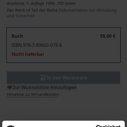
Academia, 1. Auflage 1998, 700 Seiten
Das Werk ist Teil der Reihe
Dokumentation zur Abrüstung
und Sicherheit
Buch
59,00 €
ISBN 978-3-89665-078-8
Nicht lieferbar
In den Warenkorb
Zur Wunschliste hinzufügen
Hinweise zu Versandkosten
Beschreibung