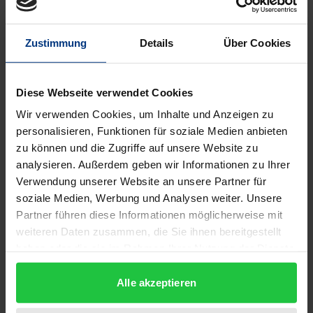
Die Dokumentation zur Abrüstung und Sicherheit
Zustimmung
Details
Über Cookies
existiert seit 1960 und deckt die wichtigsten
Dokumente zur internationalen Sicherheit und zur
Abrüstungsdiskussion ab. Band XXVI behandelt den
Diese Webseite verwendet Cookies
Zeitraum 1993 bis 1996 und damit eine Periode, in
Wir verwenden Cookies, um Inhalte und Anzeigen zu
der wesentliche Weichenstellungen für die neue
personalisieren, Funktionen für soziale Medien anbieten
zu können und die Zugriffe auf unsere Website zu
internationale Ordnung erfolgten. Der Band enthält
analysieren. Außerdem geben wir Informationen zu Ihrer
eine Vielzahl von Originaldokumenten zu den
Verwendung unserer Website an unsere Partner für
folgenden Themenbereichen: Abrüstung und
soziale Medien, Werbung und Analysen weiter. Unsere
Rüstungskontrolle bei Kernwaffen, chemischen
Partner führen diese Informationen möglicherweise mit
Waffen und konventionellen Waffen;
weiteren Daten zusammen, die Sie ihnen bereitgestellt
Nichtverbreitung von Kernwaffen; Humanitäres
haben oder die sie im Rahmen Ihrer Nutzung der Dienste
gesammelt haben.
Völkerrecht (einschließlich Landminenverbot) sowie
Alle akzeptieren
die institutionelle Entwicklung von NATO,
KSZE/OSZE, WEU und Vereinte Nationen. Auch sind