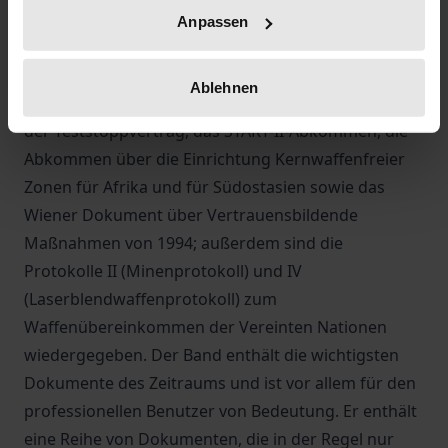
die Bemühungen um eine Beilegung des Konflikts in
Anpassen
Bosnien Herzegowina dokumentiert. Unter den hier
abgedruckten Verträgen befinden sich: Das
Ablehnen
Übereinkommen zum Verbot chemischer Waffen,
der Teststoppvertrag, das START-II-Abkommen, die
Abkommen über die Einrichtung Kernwaffenfreier
Zonen für Afrika und für Südostasien sowie das
Wiener Dokument über Vertrauensbildende
Maßnahmen von 1994; außerdem sind die
Protokolle II (Minenprotokoll) und IV
(Laserblendwaffenprotokoll) zum
Waffenübereinkommen der Vereinten Nationen
wiedergegeben. Der Band enthält die wichtigsten
Dokumente des Zeitraums und ist vor allem für den
professionellen Benutzer von Bedeutung. Er enthält
eine Reihe von Dokumenten, die in der Regel nur