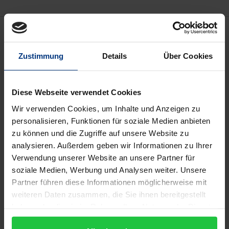
Beschreibung
Zustimmung
Details
Über Cookies
In Deutschland finanziert mehr als die Hälfte aller
Verbraucher, die zur Lösung eines Rechtsproblems
einen Rechtsanwalt beauftragen und ggf. ein
Diese Webseite verwendet Cookies
Gericht in Anspruch nehmen, die entstehenden
Wir verwenden Cookies, um Inhalte und Anzeigen zu
Kosten nicht aus eigenen Mitteln. Mehrheitlich
personalisieren, Funktionen für soziale Medien anbieten
stützen sich die Deutschen bei der
zu können und die Zugriffe auf unsere Website zu
analysieren. Außerdem geben wir Informationen zu Ihrer
Inanspruchnahme von Rechtsanwälten und
Verwendung unserer Website an unsere Partner für
Gerichten auf einen Kostenfinanzierer. Dieses Buch
soziale Medien, Werbung und Analysen weiter. Unsere
untersucht auf der Basis von empirischen Studien,
Partner führen diese Informationen möglicherweise mit
die zwischen 2006 und 2013 entstanden sind, die
weiteren Daten zusammen, die Sie ihnen bereitgestellt
Bedeutung der staatlichen, gewerblichen und
haben oder die sie im Rahmen Ihrer Nutzung der Dienste
anwaltlichen Finanzierung von
gesammelt haben.