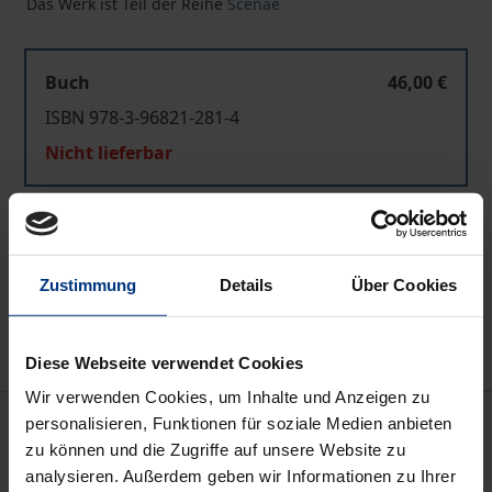
Das Werk ist Teil der Reihe
Scenae
Buch
46,00 €
ISBN 978-3-96821-281-4
Nicht lieferbar
In den Warenkorb
Zur Wunschliste hinzufügen
Zustimmung
Details
Über Cookies
Hinweise zu Versandkosten
Diese Webseite verwendet Cookies
Wir verwenden Cookies, um Inhalte und Anzeigen zu
Beschreibung
personalisieren, Funktionen für soziale Medien anbieten
zu können und die Zugriffe auf unsere Website zu
analysieren. Außerdem geben wir Informationen zu Ihrer
Drohungen und Verheißungen schaffen