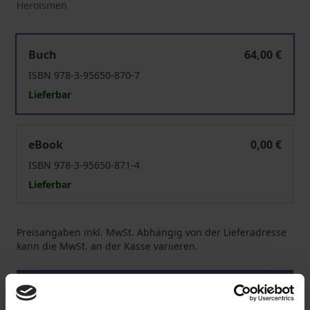
Heroismen
Ein Fest für den Heiligen
Buch
64,00 €
ISBN 978-3-95650-870-7
Lieferbar
Ein Fest für den Heiligen
eBook
0,00 €
ISBN 978-3-95650-871-4
Lieferbar
Preisangaben inkl. MwSt. Abhängig von der Lieferadresse
kann die MwSt. an der Kasse variieren.
In den Warenkorb
Zur Wunschliste hinzufügen