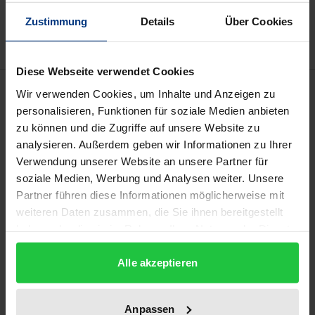
Hinweise zu Versandkosten
Zustimmung
Details
Über Cookies
Diese Webseite verwendet Cookies
Beschreibung
Wir verwenden Cookies, um Inhalte und Anzeigen zu
personalisieren, Funktionen für soziale Medien anbieten
zu können und die Zugriffe auf unsere Website zu
Im Mittelalter war Heiligenverehrung zentraler
analysieren. Außerdem geben wir Informationen zu Ihrer
Bestandteil des religiösen Lebens. Entsprechend hat
Verwendung unserer Website an unsere Partner für
die Forschung vermehrt Heiligenviten und narrative
soziale Medien, Werbung und Analysen weiter. Unsere
Quellen des Heiligenkultes untersucht, dabei aber
Partner führen diese Informationen möglicherweise mit
häufig die liturgische Realität dieser Kulte
weiteren Daten zusammen, die Sie ihnen bereitgestellt
vergessen. In der vorliegenden Monographie
haben oder die sie im Rahmen Ihrer Nutzung der Dienste
gesammelt haben.
hingegen werden bewusst die liturgische Verehrung
Alle akzeptieren
von Heiligen - die ‚Hagiopraxis’ - sowie ihre Quellen
und Medien in den Vordergrund gestellt. Die Autorin
geht dabei von der Voraussetzung aus, dass Heilige
Anpassen