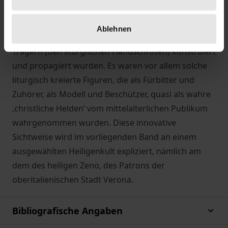
im Mittelalter nicht nur in narrativen und
schriftlichen Quellen, sondern vor allem in der
Ablehnen
liturgischen Aufführungspraxis, ihren Texten und
Trägern (den liturgischen Handschriften) konstruiert
und propagiert wurden. Es waren vor allem solche
liturgisch kreierte Figuren, die als Fürbitter und
Zuhörer, als Modell und Beschützer, quasi als wahre
‚christliche Helden‘ vom mittelalterlichen Publikum
wahrgenommen wurden. Diese innovative
Sichtweise wird im vorliegenden Band an einem
ausgewählten Heiligenkult expliziert, nämlich am
dem des heiligen Zeno, des Patrons der
oberitalienischen Stadt Verona.
Bibliografische Angaben