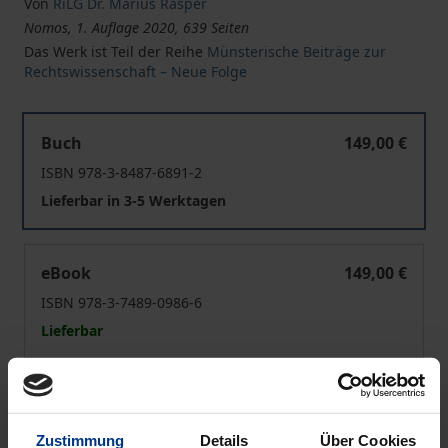
Von
RiLG Dr. Marius Rasper
Nomos, 1. Auflage 2020, 639 Seiten
Das Werk ist Teil der Reihe
Münsterische Beiträge zur
Rechtswissenschaft – Neue Folge
"… eine Art Ausführungsgesetz zur Reichsverfassung se
Buch
149,00 €
ISBN 978-3-8487-6891-2
Lieferbar in 3-5 Werktagen
"… eine Art Ausführungsgesetz zur Reichsverfassung se
eBook
149,00 €
ISBN 978-3-7489-0986-6
Lieferbar
Preisangaben inkl. MwSt. Abhängig von der Lieferadresse
kann die MwSt. an der Kasse variieren.
Zustimmung
Details
Über Cookies