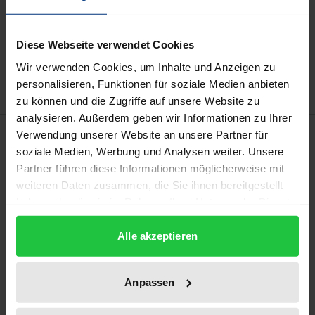
In den Warenkorb
Zur Wunschliste hinzufügen
Diese Webseite verwendet Cookies
Hinweise zu Versandkosten
Wir verwenden Cookies, um Inhalte und Anzeigen zu
personalisieren, Funktionen für soziale Medien anbieten
zu können und die Zugriffe auf unsere Website zu
analysieren. Außerdem geben wir Informationen zu Ihrer
Beschreibung
Verwendung unserer Website an unsere Partner für
soziale Medien, Werbung und Analysen weiter. Unsere
Partner führen diese Informationen möglicherweise mit
Das Jahr 2019 stand mit Blick auf die
weiteren Daten zusammen, die Sie ihnen bereitgestellt
Paulskirchenverfassung von 1849, die Weimarer
haben oder die sie im Rahmen Ihrer Nutzung der Dienste
Reichsverfassung von 1919 und das Grundgesetz
gesammelt haben.
von 1949 ganz im Zeichen nationaler
Alle akzeptieren
Verfassungsjubiläen. Doch mit der ersten
republikanisch-demokratischen Verfassung auf
Anpassen
hessischem Boden feierte jüngst auch eine
publizistisch bislang kaum erschlossene