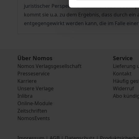
juristischer Perspektive nach und bezieht auch 
kommt sie u.a. zu dem Ergebnis, dass durch ein 
entgegengewirkt werden kann, die im Falle einer
Über Nomos
Service
Nomos Verlagsgesellschaft
Lieferung 
Presseservice
Kontakt
Karriere
Häufig ges
Unsere Verlage
Widerruf
Inlibra
Abo kündi
Online-Module
Zeitschriften
NomosEvents
Impressum
|
AGB
|
Datenschutz
|
Produktsicherhe