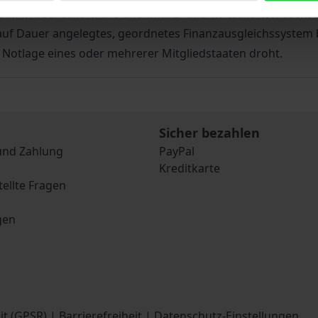
politikwissenschaftliche und finanz- und wirtschaftswissen
auf Dauer angelegtes, geordnetes Finanzausgleichssystem b
 Notlage eines oder mehrerer Mitgliedstaaten droht.
Sicher bezahlen
und Zahlung
PayPal
Kreditkarte
tellte Fragen
gen
it (GPSR)
|
Barrierefreiheit
|
Datenschutz-Einstellungen