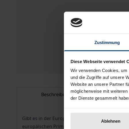
Zustimmung
Diese Webseite verwendet 
Wir verwenden Cookies, um I
und die Zugriffe auf unsere 
Website an unsere Partner fü
möglicherweise mit weiteren
Beschreibung
Bib
der Dienste gesammelt habe
Gibt es in der Europäischen Union eine Pflicht 
Ablehnen
europäischen Primärverträgen, der föderalen St