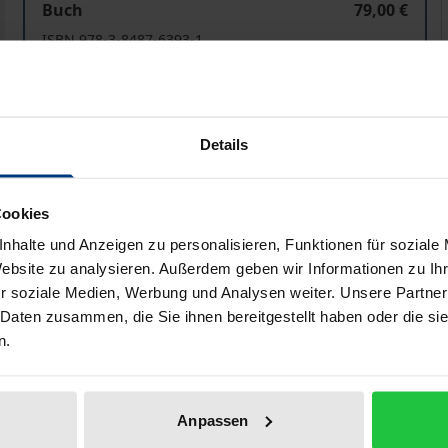
Buch
79,00 €
ISBN 978-3-8487-6393-1
Lieferbar in 3-5 Werktagen
Preisangaben inkl. MwSt. Abhängig von der Lieferadresse kann
Details
In den Warenkorb
Zur Wunschliste hinzufü
Cookies
Hinweise zu Versandkosten
nhalte und Anzeigen zu personalisieren, Funktionen für soziale
Website zu analysieren. Außerdem geben wir Informationen zu I
r soziale Medien, Werbung und Analysen weiter. Unsere Partner
 Daten zusammen, die Sie ihnen bereitgestellt haben oder die s
liografische Angaben
Zusatzmaterial
n.
zur Durchführung eines innereuropäischen Finanzausgleichs
Anpassen
ruktur der Europäischen Union oder aus dem Demokratieprin