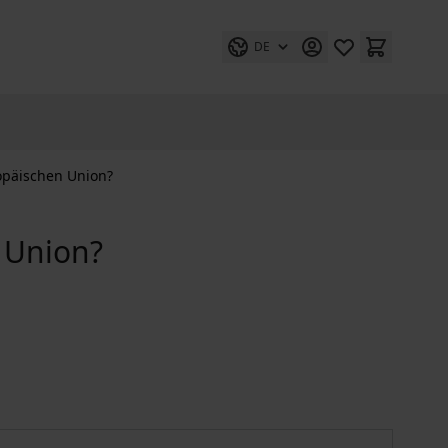
DE
ropäischen Union?
n Union?
ischen Union?
Eine Pflicht zum Finanzausgleich innerhalb der Europäische