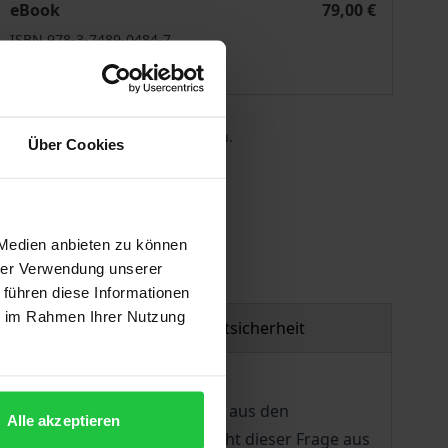
eBook
79,00 €
ISBN 978-3-7489-0484-7
Lieferbar
 die MwSt. an der Kasse variieren.
Über Cookies
gen
 Medien anbieten zu können
hrer Verwendung unserer
 führen diese Informationen
ie im Rahmen Ihrer Nutzung
Produktsicherheit
? Kann man eine solche Pflicht aus den
Alle akzeptieren
zip ableiten? Die Autorin geht dieser Frage aus