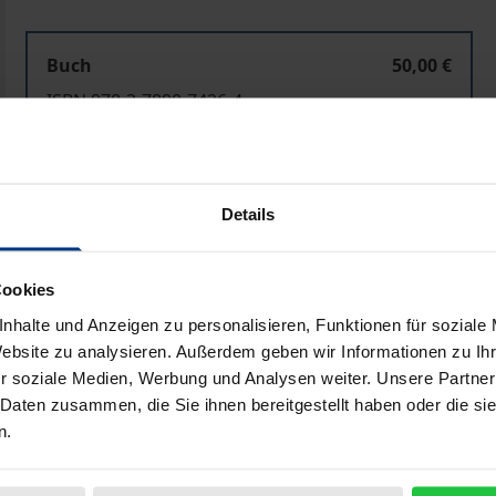
Buch
50,00 €
ISBN 978-3-7890-7426-4
Nicht lieferbar
Details
In den Warenkorb
Zur Wunschliste hinzufü
Hinweise zu Versandkosten
Cookies
nhalte und Anzeigen zu personalisieren, Funktionen für soziale
Website zu analysieren. Außerdem geben wir Informationen zu I
Bibliografische Angaben
r soziale Medien, Werbung und Analysen weiter. Unsere Partner
 Daten zusammen, die Sie ihnen bereitgestellt haben oder die s
n.
hmigungsrechts ist noch immer gekennzeichnet von einer