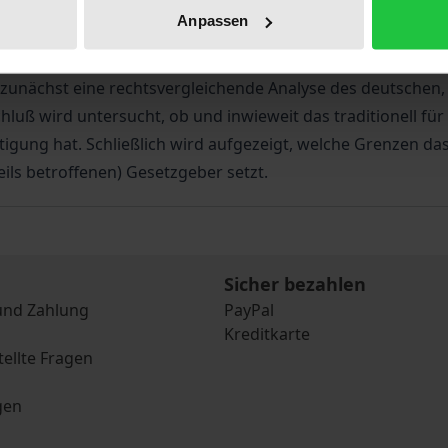
ientiertes, d.h. am Stand der Vermeidungstechnik orientiert
Anpassen
tannien – gegen dieses Modell gewehrt und versucht, ein vo
 zunächst eine rechtsvergleichende Analyse des deutschen
 wird untersucht, ob und inwieweit das traditionell für i
tigung hat. Schließlich wird aufgezeigt, welche Grenzen d
ls betroffenen) Gesetzgeber setzt.
Sicher bezahlen
und Zahlung
PayPal
Kreditkarte
tellte Fragen
gen