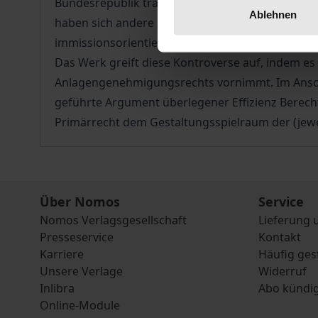
Bundesrepublik traditionell ein eher emissionsor
Ablehnen
haben sich andere Staaten – allen voran Großbri
immissionsorientiertes Modell zu etablieren.
Das Werk greift diese Kontroverse auf, indem es
Anlagengenehmigungsrechts vornimmt. Im Anschluß
geführte Argument überlegener Effizienz Berech
Primärrecht dem Gestaltungsspielraum der (jewei
Über Nomos
Service
Nomos Verlagsgesellschaft
Lieferung 
Presseservice
Kontakt
Karriere
Häufig ges
Unsere Verlage
Widerruf
Inlibra
Abo kündi
Online-Module