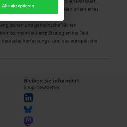
es Modell der Emissionskontrolle favorisiert,
Alle akzeptieren
rrangig an Umweltqualitätszielen orientiertes,
, englischen und gemeinschaftlichen
mmissionsorientierte Strategien ins Feld
as deutsche Verfassungs- und das europäische
Bleiben Sie informiert
Shop-Newsletter