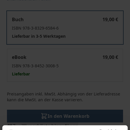
Energiesicherheit für Europa
Buch
19,00 €
ISBN 978-3-8329-6584-6
Lieferbar in 3-5 Werktagen
Energiesicherheit für Europa
eBook
19,00 €
ISBN 978-3-8452-3008-5
Lieferbar
Preisangaben inkl. MwSt. Abhängig von der Lieferadresse
kann die MwSt. an der Kasse variieren.
In den Warenkorb
Zur Wunschliste hinzufügen