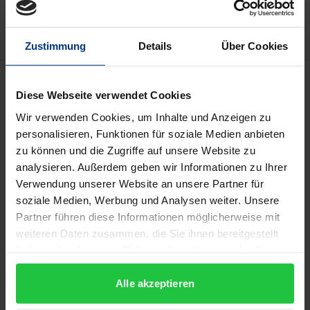
Hinweise zu Versandkosten
Zustimmung
Details
Über Cookies
Beschreibung
Diese Webseite verwendet Cookies
Wir verwenden Cookies, um Inhalte und Anzeigen zu
Kernenergie und Erdgas werden als „Brücken“ auf
personalisieren, Funktionen für soziale Medien anbieten
dem Weg in die Energieversorgung der Zukunft
zu können und die Zugriffe auf unsere Website zu
gehandelt. Doch bislang bestimmen
analysieren. Außerdem geben wir Informationen zu Ihrer
Einzelinteressen und Emotionen die
Verwendung unserer Website an unsere Partner für
gesellschaftliche Diskussion für oder gegen eine
soziale Medien, Werbung und Analysen weiter. Unsere
Energieart. Marcel Viëtor vergleicht in dieser Studie
Partner führen diese Informationen möglicherweise mit
weiteren Daten zusammen, die Sie ihnen bereitgestellt
unvoreingenommen die Vor- und Nachteile beider
haben oder die sie im Rahmen Ihrer Nutzung der Dienste
Technologien. Dabei untersucht er, in welchem Maße
gesammelt haben.
Uran und Erdgas geologisch und geografisch
Alle akzeptieren
verfügbar sind, welches Versorgungsrisiko besteht,