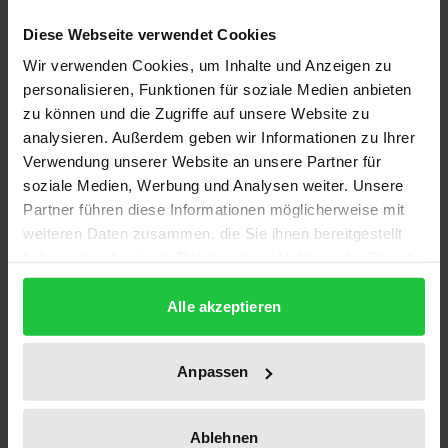
Kartellbehörden geraten. Neben der
Diese Webseite verwendet Cookies
kartellrechtlichen Missbrauchsaufsicht kennt auch
Wir verwenden Cookies, um Inhalte und Anzeigen zu
das allgemeine Zivilrecht mit § 315 BGB eine
personalisieren, Funktionen für soziale Medien anbieten
Vorschrift, die bereits seit langem zur
zu können und die Zugriffe auf unsere Website zu
Entgeltkontrolle unter Kontrahierungszwang
analysieren. Außerdem geben wir Informationen zu Ihrer
eingesetzt wird. Insbesondere die Kritiker hoher
Verwendung unserer Website an unsere Partner für
Netznutzungsentgelte berufen sich auf den § 315
soziale Medien, Werbung und Analysen weiter. Unsere
Partner führen diese Informationen möglicherweise mit
BGB und machen die Unbilligkeit und somit
weiteren Daten zusammen, die Sie ihnen bereitgestellt
Unverbindlichkeit der einseitigen
haben oder die sie im Rahmen Ihrer Nutzung der Dienste
Leistungsbestimmung geltend. Die Gegenseite
gesammelt haben.
beharrt indes auf der Verbindlichkeit. Diese
Alle akzeptieren
Auseinandersetzungen sind die Grundlage dieser
Untersuchung. Indes zeigt sich schnell, dass die
Anpassen
Anwendungsprobleme nicht allein aus dem § 315
BGB resultieren, sondern aus dem
Zusammentreffen der einseitigen
Ablehnen