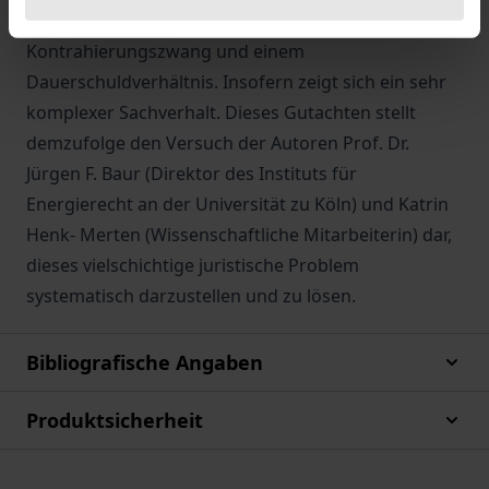
Leistungsbestimmung mit einem
Kontrahierungszwang und einem
Dauerschuldverhältnis. Insofern zeigt sich ein sehr
komplexer Sachverhalt. Dieses Gutachten stellt
demzufolge den Versuch der Autoren Prof. Dr.
Jürgen F. Baur (Direktor des Instituts für
Energierecht an der Universität zu Köln) und Katrin
Henk- Merten (Wissenschaftliche Mitarbeiterin) dar,
dieses vielschichtige juristische Problem
systematisch darzustellen und zu lösen.
Bibliografische Angaben
Produktsicherheit