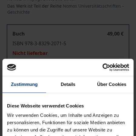
Das Werk ist Teil der Reihe
Nomos Universitätsschriften –
Geschichte
Buch
49,00 €
ISBN 978-3-8329-2071-5
Nicht lieferbar
In den Warenkorb
Zustimmung
Details
Über Cookies
Zur Wunschliste hinzufügen
Hinweise zu Versandkosten
Diese Webseite verwendet Cookies
Wir verwenden Cookies, um Inhalte und Anzeigen zu
personalisieren, Funktionen für soziale Medien anbieten
Beschreibung
zu können und die Zugriffe auf unsere Website zu