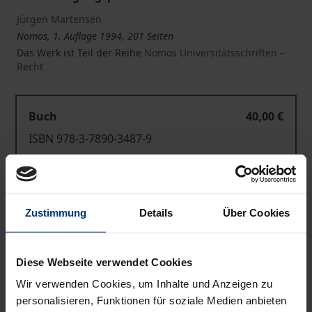
Jürgen Martensen
Nomos, 1. Auflage 1994, 201 Seiten
Das Werk ist Teil der Reihe
Nomos Universitätsschriften –
Recht
Buch
40,00 €
ISBN 978-3-7890-3487-9
Nicht lieferbar
Zustimmung
Details
Über Cookies
In den Warenkorb
Zur Wunschliste hinzufügen
Hinweise zu Versandkosten
Diese Webseite verwendet Cookies
Wir verwenden Cookies, um Inhalte und Anzeigen zu
personalisieren, Funktionen für soziale Medien anbieten