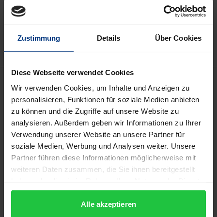
In den Warenkorb
Zur Wunschliste hinzufügen
Hinweise zu Versandkosten
Zustimmung
Details
Über Cookies
Diese Webseite verwendet Cookies
Beschreibung
Wir verwenden Cookies, um Inhalte und Anzeigen zu
personalisieren, Funktionen für soziale Medien anbieten
Der interdisziplinäre Sammelband nimmt die
zu können und die Zugriffe auf unsere Website zu
wechselseitige Beeinflussung und Dependenz von
analysieren. Außerdem geben wir Informationen zu Ihrer
Verwendung unserer Website an unsere Partner für
Erzählen und Architektur in den Fokus und bezieht
soziale Medien, Werbung und Analysen weiter. Unsere
dabei unterschiedliche Formen erzählender Medien
Partner führen diese Informationen möglicherweise mit
in die Untersuchungen mit ein. Das Verhältnis von
weiteren Daten zusammen, die Sie ihnen bereitgestellt
Erzählen und Architektur wird dabei primär aus zwei
haben oder die sie im Rahmen Ihrer Nutzung der Dienste
oppositionären Perspektiven beleuchtet: In den
gesammelt haben.
Beiträgen finden sich sowohl Untersuchungen zur
Alle akzeptieren