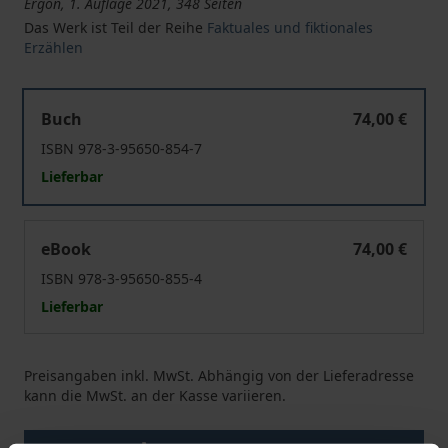
Ergon, 1. Auflage 2021, 348 Seiten
Das Werk ist Teil der Reihe
Faktuales und fiktionales
Erzählen
Erzählte Architektur
Buch
74,00 €
ISBN 978-3-95650-854-7
Lieferbar
Erzählte Architektur
eBook
74,00 €
ISBN 978-3-95650-855-4
Lieferbar
Preisangaben inkl. MwSt. Abhängig von der Lieferadresse
kann die MwSt. an der Kasse variieren.