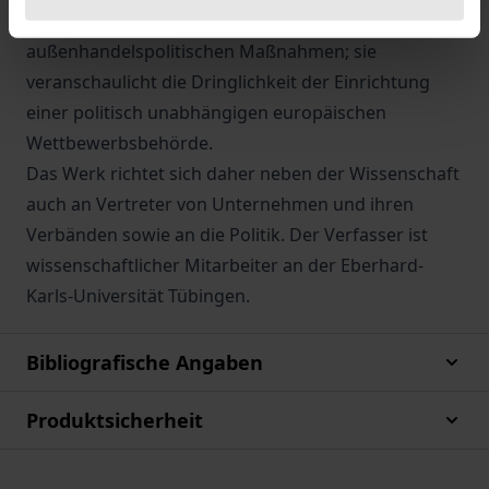
eine umfassende Analyse der industrie- und
außenhandelspolitischen Maßnahmen; sie
veranschaulicht die Dringlichkeit der Einrichtung
einer politisch unabhängigen europäischen
Wettbewerbsbehörde.
Das Werk richtet sich daher neben der Wissenschaft
auch an Vertreter von Unternehmen und ihren
Verbänden sowie an die Politik. Der Verfasser ist
wissenschaftlicher Mitarbeiter an der Eberhard-
Karls-Universität Tübingen.
Bibliografische Angaben
Produktsicherheit