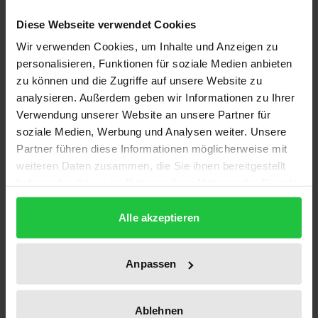
Die europäische Stahlindustrie ist seit Anfang der
Diese Webseite verwendet Cookies
sechziger Jahre einem tiefgreifenden
Wir verwenden Cookies, um Inhalte und Anzeigen zu
Strukturwandel ausgesetzt. Die EU-Kommission und
personalisieren, Funktionen für soziale Medien anbieten
die Regierungen der Mitgliedstaaten ergriffen
zu können und die Zugriffe auf unsere Website zu
seither umfangreiche wirtschaftspolitische
analysieren. Außerdem geben wir Informationen zu Ihrer
Maßnahmen zur Überwindung der Stahlkrisen.
Verwendung unserer Website an unsere Partner für
Diese Untersuchung der europäischen Stahlpolitik
soziale Medien, Werbung und Analysen weiter. Unsere
Partner führen diese Informationen möglicherweise mit
berücksichtigt sowohl ökonomische als auch
weiteren Daten zusammen, die Sie ihnen bereitgestellt
institutionelle Gesichtspunkte. Sie analysiert
haben oder die sie im Rahmen Ihrer Nutzung der Dienste
darüber hinaus die Hintergründe der U.S.-EU-
gesammelt haben.
Stahlhandelskonflikte. Zahlreiche Interviews wurden
Alle akzeptieren
ebenso wie die Erträge der umfangreichen
Auslandsstudien des Verfassers eingearbeitet und
Anpassen
erhöhen den Praxiswert der Untersuchung.
Insgesamt bietet die Studie – ausgehend von den
nationalen und supranationalen Zielsetzungen –
Ablehnen