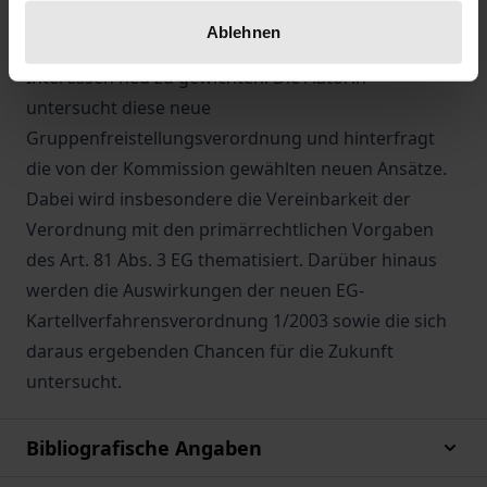
Automobilvertrieb, versucht die Kommission in
Ablehnen
diesem Kontext deutliche Akzente zu setzen und
Interessen neu zu gewichten. Die Autorin
untersucht diese neue
Gruppenfreistellungsverordnung und hinterfragt
die von der Kommission gewählten neuen Ansätze.
Dabei wird insbesondere die Vereinbarkeit der
Verordnung mit den primärrechtlichen Vorgaben
des Art. 81 Abs. 3 EG thematisiert. Darüber hinaus
werden die Auswirkungen der neuen EG-
Kartellverfahrensverordnung 1/2003 sowie die sich
daraus ergebenden Chancen für die Zukunft
untersucht.
Bibliografische Angaben