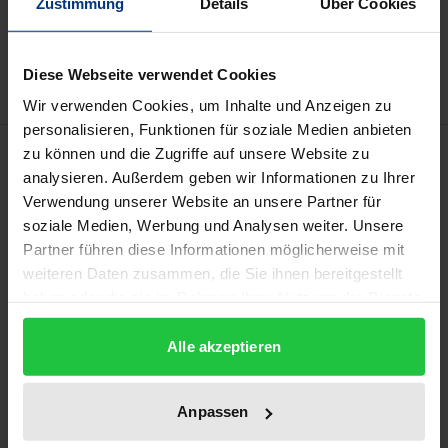
Zustimmung
Details
Über Cookies
Zur Wunschliste hinzufügen
Hinweise zu Versandkosten
Diese Webseite verwendet Cookies
Wir verwenden Cookies, um Inhalte und Anzeigen zu
personalisieren, Funktionen für soziale Medien anbieten
Beschreibung
zu können und die Zugriffe auf unsere Website zu
analysieren. Außerdem geben wir Informationen zu Ihrer
Verwendung unserer Website an unsere Partner für
Die rechtliche Ausgestaltung des
soziale Medien, Werbung und Analysen weiter. Unsere
Kraftfahrzeugvertriebs auf europäischer Ebene
Partner führen diese Informationen möglicherweise mit
bewegt sich in einem umkämpften Spannungsfeld.
weiteren Daten zusammen, die Sie ihnen bereitgestellt
Während die Hersteller zur Optimierung ihrer
haben oder die sie im Rahmen Ihrer Nutzung der Dienste
Absatzwege kartellrechtlich fragwürdige Strukturen
gesammelt haben.
Alle akzeptieren
aufbauen, stehen Händler sowie Verbraucher dem
häufig machtlos gegenüber. Mit der GVO 1400/2002,
der nunmehr dritten
Anpassen
Gruppenfreistellungsverordnung zum