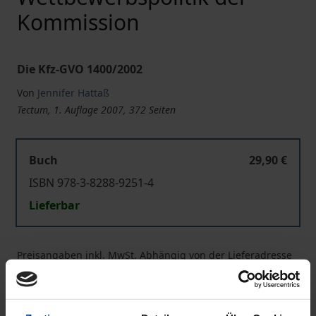
Kommission
Die Kfz-GVO 1400/2002
Von
Jennifer Hattaß
Tectum, 1. Auflage 2007, 372 Seiten
Buch
29,90 €
ISBN 978-3-8288-9251-4
Lieferbar
Preisangaben inkl. MwSt. Abhängig von der Lieferadresse
kann die MwSt. an der Kasse variieren.
In den Warenkorb