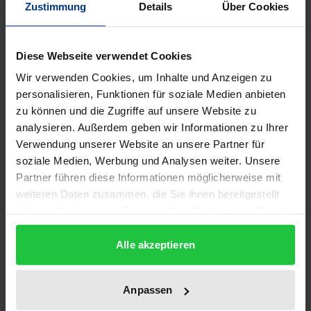
Zustimmung
Details
Über Cookies
europäischen Wettbewerbsrecht deutliche Spuren
hinterlassen. Die immer stärkere Verflechtung
Diese Webseite verwendet Cookies
nationaler Volkswirtschaften und die internationale
Tätigkeit privater Unternehmen führt insbesondere
Wir verwenden Cookies, um Inhalte und Anzeigen zu
personalisieren, Funktionen für soziale Medien anbieten
im Fusionskontrollrecht zu rechtlichen
zu können und die Zugriffe auf unsere Website zu
Schwierigkeiten. In diesem Werk, das die Ergebnisse
analysieren. Außerdem geben wir Informationen zu Ihrer
einer Tagung des Europa-Instituts Freiburg e.V. im
Verwendung unserer Website an unsere Partner für
Jahre 2001 zusammenfaßt, werden die
soziale Medien, Werbung und Analysen weiter. Unsere
grundsätzlichen rechtlichen Probleme von
Partner führen diese Informationen möglicherweise mit
anerkannten Experten analysiert. Die Grundfragen
weiteren Daten zusammen, die Sie ihnen bereitgestellt
haben oder die sie im Rahmen Ihrer Nutzung der Dienste
reichen von der extraterritorialen Anwendbarkeit
gesammelt haben.
des Wettbewerbsrechts über Probleme der
Alle akzeptieren
Marktabgrenzung im globalen Umfeld bis zur
Notwendigkeit einer vereinheitlichten
Fusionskontrolle. Dabei wird auf den Konflikt
Anpassen
zwischen US-amerikanischen und europäischen