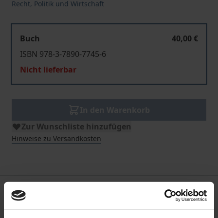
Recht, Politik und Wirtschaft
Buch
40,00 €
ISBN 978-3-7890-7745-6
Nicht lieferbar
In den Warenkorb
Zur Wunschliste hinzufügen
Hinweise zu Versandkosten
Beschreibung
Das Phänomen der Globalisierung hat im