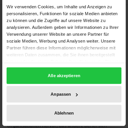
Wir verwenden Cookies, um Inhalte und Anzeigen zu
Beschreibung
personalisieren, Funktionen für soziale Medien anbieten
zu können und die Zugriffe auf unsere Website zu
analysieren. Außerdem geben wir Informationen zu Ihrer
In Europa kommt es immer wieder zur Diskussion
Verwendung unserer Website an unsere Partner für
über die Zukunft der Wohlfahrtssysteme – aber sie
soziale Medien, Werbung und Analysen weiter. Unsere
ist selten auf die Fragen des Wohlbefindens und der
Partner führen diese Informationen möglicherweise mit
Sozialpolitik i.w.S. gerichtet. Stattdessen befasst sie
weiteren Daten zusammen, die Sie ihnen bereitgestellt
sich mit der Zukunft der Wohlfahrtsorganisationen.
haben oder die sie im Rahmen Ihrer Nutzung der Dienste
gesammelt haben.
Ein Hauptthema war insbesondere seit 2000 die
Alle akzeptieren
Angst vor der Liberalisierung der
Sozialdienstleistungen unter dem Titel der
Daseinsvorsorge. Die Wohlfahrtsorganisationen
Anpassen
selbst haben vornehmlich aus der Defensive heraus
argumentiert und zwei Argumente vorgebracht. Das
Ablehnen
eine hob die wirtschaftliche Leistungsfähigkeit der
Organisationen hervor; das andere berief sich