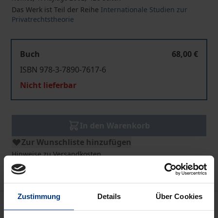
Das Werk ist Teil der Reihe
Internationale Studien zur
Privatrechtstheorie
Buch
68,00 €
ISBN 978-3-7890-7617-6
Nicht lieferbar
In den Warenkorb
Zur Wunschliste hinzufügen
Hinweise zu Versandkosten
Zustimmung
Details
Über Cookies
Beschreibung