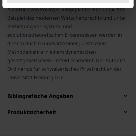
erstaunen. Die Kurzlebigkeit von Gesetzen ist
Ausdruck von Polanyis »ungeplanter Planung«. Am
Beispiel des modernen Wirtschaftsrechts und unter
Beiziehung von system- und
evolutionstheoretischen Erkenntnissen werden in
diesem Buch Grundsätze einer juristischen
Methodenlehre in einem dynamischen
gesetzgeberischen Umfeld erarbeitet. Der Autor ist
Ordinarius für schweizerisches Privatrecht an der
Universität Freiburg i.Ue.
Bibliografische Angaben
Produktsicherheit