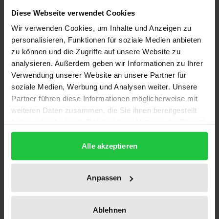
Diese Webseite verwendet Cookies
Die vom klassischen Liberalismus vorgesehenen
Regelbestände (Eigentum, Vertrag usw.) reichen
Wir verwenden Cookies, um Inhalte und Anzeigen zu
personalisieren, Funktionen für soziale Medien anbieten
nicht aus, um eine Gesellschaft zu verfassen, die für
zu können und die Zugriffe auf unsere Website zu
ihre Organisation maßgeblich auf die ordnende
analysieren. Außerdem geben wir Informationen zu Ihrer
Kraft des Marktes setzt. Seit geraumer Zeit läßt sich
Verwendung unserer Website an unsere Partner für
in der Marktgesellschaft die Entfaltung von
soziale Medien, Werbung und Analysen weiter. Unsere
Gegenkräften beobachten, die die Härten des
Partner führen diese Informationen möglicherweise mit
Kapitalismus abdämpfen, indem sie eine Art
weiteren Daten zusammen, die Sie ihnen bereitgestellt
haben oder die sie im Rahmen Ihrer Nutzung der Dienste
kulturellen »Schutzmantel« aufbauen. Ihre
gesammelt haben.
juristische Form finden diese Gegenkräfte in
Alle akzeptieren
Erlassen, deren Lebensdauer verhältnismässig kurz
ist. Diese Feststellung vermag angesichts der
Anpassen
dynamischen und sich stets verändernden Natur der
Marktgesellschaft, die immer wieder neue
Schutzbedürfnisse entstehen läßt, kaum zu
Ablehnen