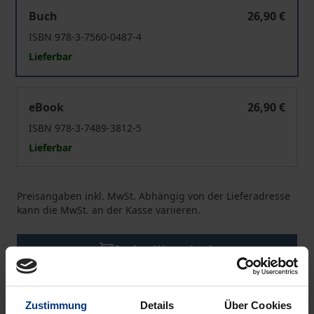
Examinatorium Internationales Privatrecht
Buch
26,90 €
ISBN 978-3-7560-0487-4
Lieferbar
Examinatorium Internationales Privatrecht
eBook
26,90 €
ISBN 978-3-7489-3812-5
Lieferbar
Preisangaben inkl. MwSt. Abhängig von der Lieferadresse
kann die MwSt. an der Kasse variieren.
In den Warenkorb
Zur Wunschliste hinzufügen
Hinweise zu Versandkosten
Zustimmung
Details
Über Cookies