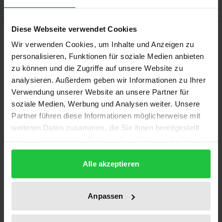
Diese Webseite verwendet Cookies
Beschreibung
Wir verwenden Cookies, um Inhalte und Anzeigen zu
personalisieren, Funktionen für soziale Medien anbieten
Das Examinatorium behandelt den für die
zu können und die Zugriffe auf unsere Website zu
universitäre Abschlussprüfung relevanten Stoff aus
analysieren. Außerdem geben wir Informationen zu Ihrer
dem Bereich des Internationalen Privatrechts. Es
Verwendung unserer Website an unsere Partner für
soziale Medien, Werbung und Analysen weiter. Unsere
richtet sich in erster Linie an fortgeschrittene
Partner führen diese Informationen möglicherweise mit
Studierende des gleichnamigen
weiteren Daten zusammen, die Sie ihnen bereitgestellt
Schwerpunktbereichs, daneben aber auch an (Erst-
haben oder die sie im Rahmen Ihrer Nutzung der Dienste
und Zweit-)Examenskandidat:innen. Besonderes
gesammelt haben.
Augenmerk legt das Examinatorium auf die
Alle akzeptieren
Vermittlung der kollisionsrechtlichen Grundlagen
sowie der spezifischen kollisionsrechtlichen
Anpassen
Methodik. Integrierte Beispielsfälle, ein
Prüfungsschema zur Bearbeitung von Klausuren