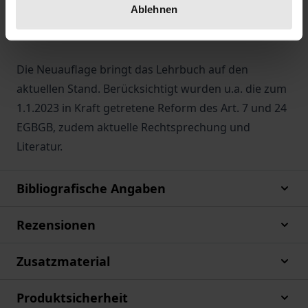
Ablehnen
sowie Wiederholungs- und Vertiefungsfragen
runden das Lehrbuch ab.
Die Neuauflage bringt das Lehrbuch auf den
aktuellen Stand. Berücksichtigt wurden u.a. die zum
1.1.2023 in Kraft getretene Reform des Art. 7 und 24
EGBGB, zudem aktuelle Rechtsprechung und
Literatur.
Bibliografische Angaben
Rezensionen
Zusatzmaterial
Produktsicherheit