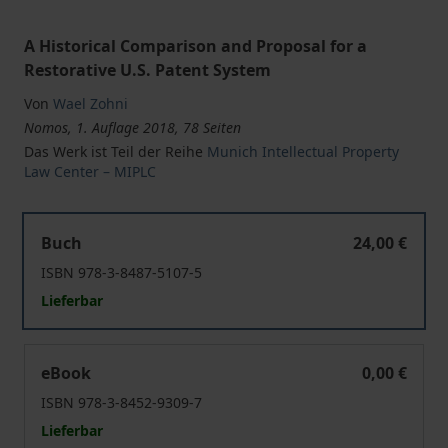
A Historical Comparison and Proposal for a
Restorative U.S. Patent System
Von
Wael Zohni
Nomos, 1. Auflage 2018, 78 Seiten
Das Werk ist Teil der Reihe
Munich Intellectual Property
Law Center – MIPLC
Examining the Role of Patent Quality in Large-Scale "Pat
Buch
24,00 €
ISBN 978-3-8487-5107-5
Lieferbar
Examining the Role of Patent Quality in Large-Scale "Pat
eBook
0,00 €
ISBN 978-3-8452-9309-7
Lieferbar