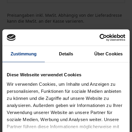
Preisangaben inkl. MwSt. Abhängig von der Lieferadresse
kann die MwSt. an der Kasse variieren.
In den Warenkorb
Zur Wunschliste hinzufügen
Zustimmung
Details
Über Cookies
Hinweise zu Versandkosten
Diese Webseite verwendet Cookies
Wir verwenden Cookies, um Inhalte und Anzeigen zu
Beschreibung
personalisieren, Funktionen für soziale Medien anbieten
zu können und die Zugriffe auf unsere Website zu
Obwohl das US-Patentsystem wesentlich daran
analysieren. Außerdem geben wir Informationen zu Ihrer
beteiligt war, Innovationen anzukurbeln, haben
Verwendung unserer Website an unsere Partner für
seine Effizienz und Effektivität in diesem Bereich
soziale Medien, Werbung und Analysen weiter. Unsere
Partner führen diese Informationen möglicherweise mit
nachgelassen. Diese Forschungsarbeit stellt