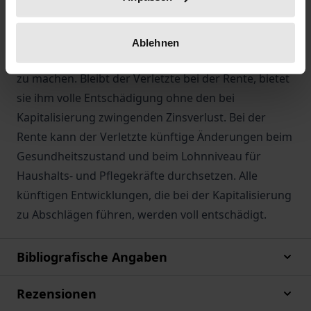
(seit 2011), heute eine Nullzinsphase, habt den VGT
in Goslar gezwungen, einen Kapitalisierungszinssatz
von höchstens 3% zu empfehlen, um die
Ablehnen
Kapitalisierung von Renten überhaupt noch möglich
zu machen. Bleibt der Verletzte bei der Rente, bietet
sie ihm volle Entschädigung ohne den bei
Kapitalisierung zwingenden Zinsverlust. Bei der
Rente kann der Verletzte künftige Änderungen beim
Gesundheitszustand und beim Lohnniveau für
Haushalts- und Pflegekräfte durchsetzen. Alle
künftigen Entwicklungen, die bei der Kapitalisierung
zu Abschlägen führen, werden voll entschädigt.
Bibliografische Angaben
Rezensionen