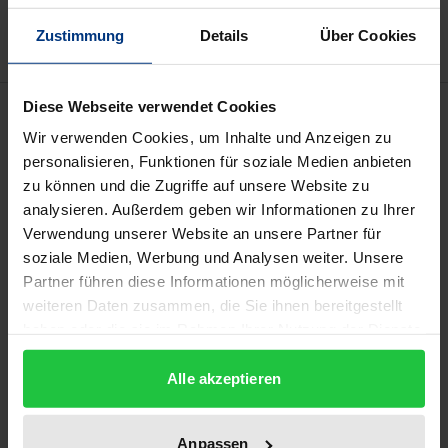
Hinweise zu Versandkosten
Zustimmung
Details
Über Cookies
Beschreibung
Diese Webseite verwendet Cookies
Wir verwenden Cookies, um Inhalte und Anzeigen zu
personalisieren, Funktionen für soziale Medien anbieten
Bei schweren Personenschäden ist die
zu können und die Zugriffe auf unsere Website zu
Kapitalisierung von Renten für die
analysieren. Außerdem geben wir Informationen zu Ihrer
Versicherungswirtschaft existentiell. Renten müssen
Verwendung unserer Website an unsere Partner für
kapitalisiert werden, weil andernfalls der
soziale Medien, Werbung und Analysen weiter. Unsere
Verwaltungsaufwand die Versicherer ruinieren
Partner führen diese Informationen möglicherweise mit
weiteren Daten zusammen, die Sie ihnen bereitgestellt
würde.
haben oder die sie im Rahmen Ihrer Nutzung der Dienste
Goslar 2019 und Corona 2020 haben ebenso wie die
gesammelt haben.
Nullzinsphase entscheidenden Einfluss auf die
Alle akzeptieren
Faktoren, die die Kapitalisierung einer Rente für den
Verletzten attraktiv machen. Die Niedrigzinsphase
Anpassen