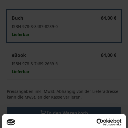
Fachtagung Personenschaden 2021
Buch
64,00 €
ISBN 978-3-8487-8239-0
Lieferbar
Fachtagung Personenschaden 2021
eBook
64,00 €
ISBN 978-3-7489-2669-6
Lieferbar
Preisangaben inkl. MwSt. Abhängig von der Lieferadresse
kann die MwSt. an der Kasse variieren.
In den Warenkorb
Zur Wunschliste hinzufügen