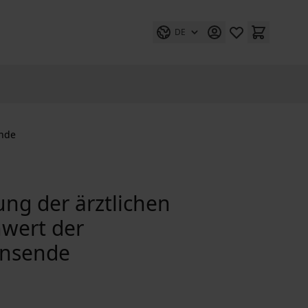
DE
ende
rung der ärztlichen
nwert der
ensende