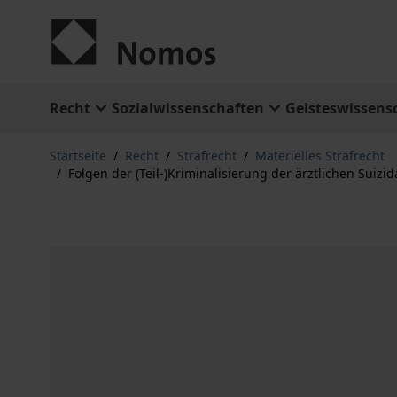
Zum Inhalt springen
Recht
Sozialwissenschaften
Geisteswissens
Startseite
/
Recht
/
Strafrecht
/
Materielles Strafrecht
/
Folgen der (Teil-)Kriminalisierung der ärztlichen Sui