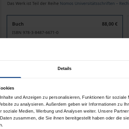
Das Werk ist Teil der Reihe
Nomos Universitätsschriften – Rech
Folgen der (Teil-)Kriminalisierung der ärztlichen Suiz
Buch
88,00 €
ISBN 978-3-8487-6671-0
Lieferbar
Preisangaben inkl. MwSt. Abhängig von der Lieferadresse kann
Details
In den Warenkorb
Zur Wunschliste hinzufü
Hinweise zu Versandkosten
Cookies
nhalte und Anzeigen zu personalisieren, Funktionen für soziale
Website zu analysieren. Außerdem geben wir Informationen zu I
r soziale Medien, Werbung und Analysen weiter. Unsere Partner
liografische Angaben
Zusatzmaterial
 Daten zusammen, die Sie ihnen bereitgestellt haben oder die s
n.