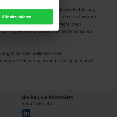
utonomie am Lebensende vor und nach Einführung
ierung der ärztlichen Suizidassistenz als Ausdruck
Alle akzeptieren
iedererwachenden medizinstrafrechtlichen
inaus – die Patientenautonomie am Lebensende
rkungen auf den Stellenwert der
en für die Patientenautonomie; zeigt aber auch
Bleiben Sie informiert
Shop-Newsletter