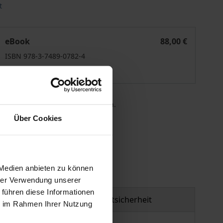
t
idassistenz für den Stellenwert der Patientenautonomie am 
Folgen der (Teil-)Kriminalisierung der ärztlichen Suizidass
eBook
88,00 €
ISBN 978-3-7489-0782-4
Lieferbar
 die MwSt. an der Kasse variieren.
Über Cookies
gen
 Medien anbieten zu können
hrer Verwendung unserer
 führen diese Informationen
Produktsicherheit
ie im Rahmen Ihrer Nutzung