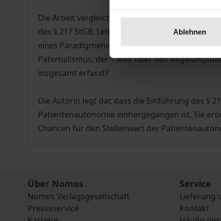
Die Arbeit vergleicht und analysiert den von d
des § 217 StGB. Leitfrage der Untersuchung ist, o
Ablehnen
eines Paradigmenwechsels begriffen werden kann
Paternalismus, der – weit über den Regelungsb
insgesamt erfasst?
Die Autorin legt dar, dass die Einführung des §
Patientenautonomie einhergegangen ist. Sie erör
Chancen für den Stellenwert der Patientenauto
Über Nomos
Service
Nomos Verlagsgesellschaft
Lieferung 
Presseservice
Kontakt
Karriere
Häufig ges