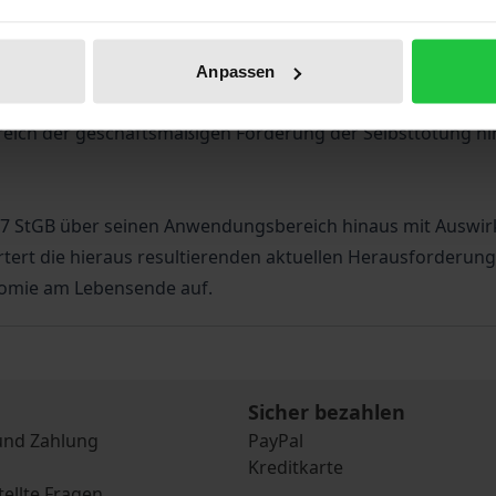
er Rechtsordnung zugedachten Stellenwert der Patientena
b die mit Einführung des § 217 StGB erfolgte Teilkriminalis
Anpassen
: Ist die Teilkriminalisierung symptomatisch für einen w
ereich der geschäftsmäßigen Förderung der Selbsttötung h
 217 StGB über seinen Anwendungsbereich hinaus mit Auswi
tert die hieraus resultierenden aktuellen Herausforderung
nomie am Lebensende auf.
Sicher bezahlen
und Zahlung
PayPal
Kreditkarte
tellte Fragen