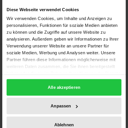
In den Warenkorb
Diese Webseite verwendet Cookies
Zur Wunschliste hinzufügen
Wir verwenden Cookies, um Inhalte und Anzeigen zu
Hinweise zu Versandkosten
personalisieren, Funktionen für soziale Medien anbieten
zu können und die Zugriffe auf unsere Website zu
analysieren. Außerdem geben wir Informationen zu Ihrer
Verwendung unserer Website an unsere Partner für
Beschreibung
soziale Medien, Werbung und Analysen weiter. Unsere
Partner führen diese Informationen möglicherweise mit
weiteren Daten zusammen, die Sie ihnen bereitgestellt
Die Arbeit analysiert das Spannungsfeld zwischen
haben oder die sie im Rahmen Ihrer Nutzung der Dienste
Freihandelsabkommen und der regulatorischen
gesammelt haben.
Ausgestaltung des deutschen Sozial- und
Alle akzeptieren
Gesundheitswesens, unter besonderer
Berücksichtigung des Engagements von Non-Profit-
Anpassen
Organisationen, allen voran der Verbände der freien
Wohlfahrtspflege. Um die konkreten Auswirkungen
jüngerer Freihandelsabkommen (wie etwa des CETA)
Ablehnen