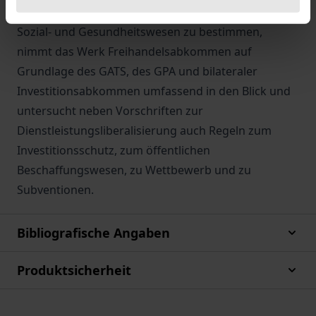
auf das gemeinnützige Engagement im deutschen
Sozial- und Gesundheitswesen zu bestimmen,
nimmt das Werk Freihandelsabkommen auf
Grundlage des GATS, des GPA und bilateraler
Investitionsabkommen umfassend in den Blick und
untersucht neben Vorschriften zur
Dienstleistungsliberalisierung auch Regeln zum
Investitionsschutz, zum öffentlichen
Beschaffungswesen, zu Wettbewerb und zu
Subventionen.
Bibliografische Angaben
Produktsicherheit