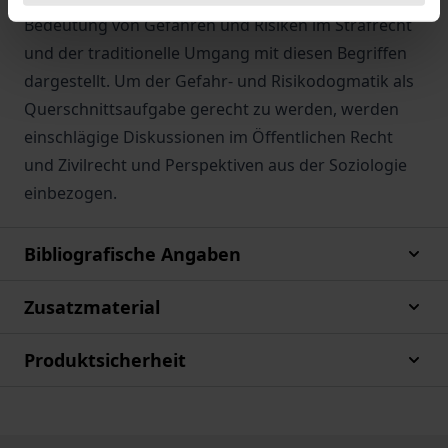
Bedeutung von Gefahren und Risiken im Strafrecht
und der traditionelle Umgang mit diesen Begriffen
dargestellt. Um der Gefahr- und Risikodogmatik als
Querschnittsaufgabe gerecht zu werden, werden
einschlägige Diskussionen im Öffentlichen Recht
und Zivilrecht und Perspektiven aus der Soziologie
einbezogen.
Bibliografische Angaben
Zusatzmaterial
Produktsicherheit