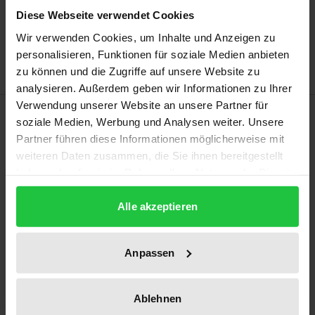
In den Warenkorb
Diese Webseite verwendet Cookies
Zur Wunschliste hinzufügen
Wir verwenden Cookies, um Inhalte und Anzeigen zu
Hinweise zu Versandkosten
personalisieren, Funktionen für soziale Medien anbieten
zu können und die Zugriffe auf unsere Website zu
analysieren. Außerdem geben wir Informationen zu Ihrer
Verwendung unserer Website an unsere Partner für
Beschreibung
soziale Medien, Werbung und Analysen weiter. Unsere
Partner führen diese Informationen möglicherweise mit
Kann das Modell der Risikoklassen Eingang in das
weiteren Daten zusammen, die Sie ihnen bereitgestellt
haben oder die sie im Rahmen Ihrer Nutzung der Dienste
allgemeine Strafrecht finden? Seit vielen Jahren wird
gesammelt haben.
in der Strafrechtswissenschaft über Konzepte wie
Alle akzeptieren
„Gefahr“ oder „Risiko“ debattiert. In jüngerer Zeit
wird bei der Fassung dieser Begriffe häufig auf
Risikoklassen verwiesen, die mit unterschiedlichen
Anpassen
Verhaltensanforderungen verbunden werden. Bevor
sich dieses Werk der oben genannten Frage anhand
Ablehnen
eines eigenen Vorschlags widmet, werden die