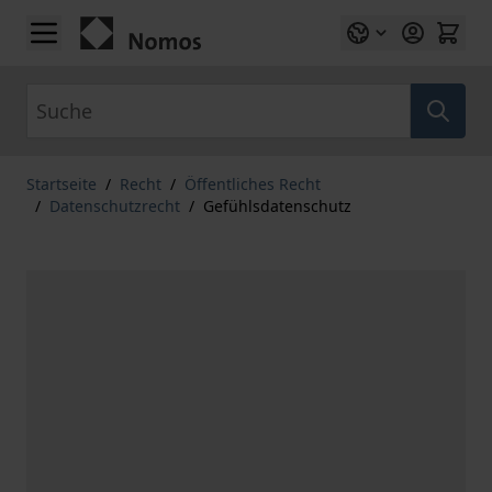
Zum Inhalt springen
Suche
Startseite
/
Recht
/
Öffentliches Recht
/
Datenschutzrecht
/
Gefühlsdatenschutz