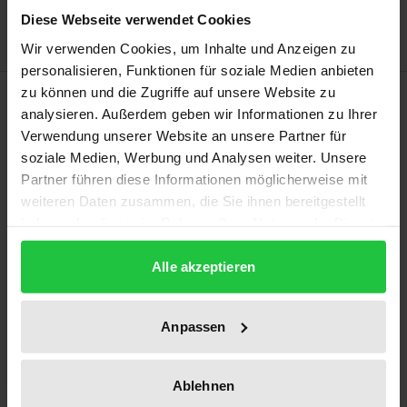
Hinweise zu Versandkosten
Diese Webseite verwendet Cookies
Wir verwenden Cookies, um Inhalte und Anzeigen zu
personalisieren, Funktionen für soziale Medien anbieten
zu können und die Zugriffe auf unsere Website zu
Beschreibung
analysieren. Außerdem geben wir Informationen zu Ihrer
Verwendung unserer Website an unsere Partner für
Emotionserkennende Algorithmen stellen die
soziale Medien, Werbung und Analysen weiter. Unsere
Anwender des Datenschutzrechts im unionalen
Partner führen diese Informationen möglicherweise mit
Mehrebenensystem vor Herausforderungen.
weiteren Daten zusammen, die Sie ihnen bereitgestellt
haben oder die sie im Rahmen Ihrer Nutzung der Dienste
Während technologiespezifische Regelungen fehlen,
gesammelt haben.
misst die grundgesetzliche Wertordnung dem
Alle akzeptieren
Umgang mit Gefühlsdaten eine andere Bedeutung
bei als die chartagrundrechtliche: Im Unionsrecht
verdichtet sich Selbstbestimmung nicht zu
Anpassen
Alleinbestimmung.
Das vorliegende Werk analysiert die tatsächlichen
Ablehnen
und rechtlichen Besonderheiten der