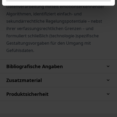
Datenverarbeitung mittels emotionserkennender
Algorithmen, identifiziert einfach- und
sekundärrechtliche Regelungspotentiale – nebst
ihrer verfassungsrechtlichen Grenzen – und
formuliert schließlich (technologie-)spezifische
Gestaltungsvorgaben für den Umgang mit
Gefühlsdaten.
Bibliografische Angaben
Zusatzmaterial
Produktsicherheit