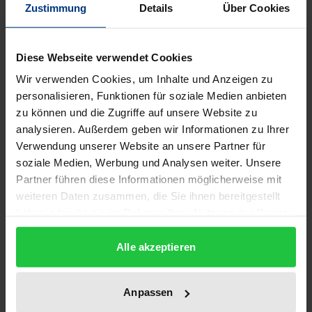
Zustimmung
Details
Über Cookies
Der enorme Konkurrenzdruck auf dem
Diese Webseite verwendet Cookies
Medienmarkt sowie die ausschließlich kommerzielle
Ausrichtung vieler Medienprodukte sind
Wir verwenden Cookies, um Inhalte und Anzeigen zu
personalisieren, Funktionen für soziale Medien anbieten
Hauptursachen für die Zunahme gravierender
zu können und die Zugriffe auf unsere Website zu
Persönlichkeitsverletzungen. Die durch die
analysieren. Außerdem geben wir Informationen zu Ihrer
Rechtsprechung geprägte gegenwärtige Rechtslage
Verwendung unserer Website an unsere Partner für
ist unbefriedigend. Die gewährte
soziale Medien, Werbung und Analysen weiter. Unsere
Geldentschädigung für immaterielle Schäden beläßt
Partner führen diese Informationen möglicherweise mit
den Medienunternehmen trotz Betonung der
weiteren Daten zusammen, die Sie ihnen bereitgestellt
haben oder die sie im Rahmen Ihrer Nutzung der Dienste
Prävention den größten Teil der rechtswidrig
gesammelt haben.
erzielten Gewinne. Wie läßt sich die Effektivität des
Alle akzeptieren
Persönlichkeitsschutzes mit den vorhandenen
zivilrechtlichen Mitteln entscheidend verbessern?
Anpassen
Der Autor erarbeitet ein Konzept, das die Erkenntnis