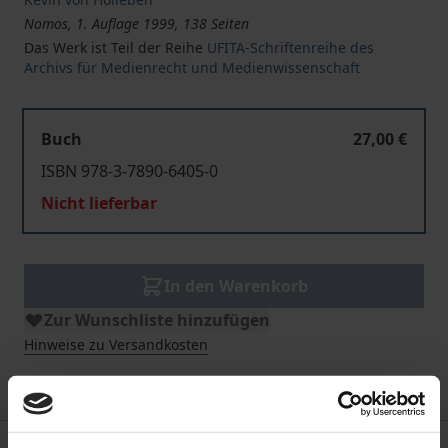
Nomos, 1. Auflage 1999, 138 Seiten
Das Werk ist Teil der Reihe
UFITA-Schriftenreihe des
Archivs für Medienrecht und Medienwissenschaft
Buch
27,00 €
ISBN 978-3-7890-6405-0
Nicht lieferbar
In den Warenkorb
Zur Wunschliste hinzufügen
Hinweise zu Versandkosten
Beschreibung