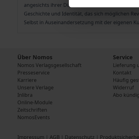
angesichts ihrer Diskontinuität in der Moderne n
Geschichte und Identität, das sich möglichen Re
Selbst in Auseinandersetzung mit der eigenen Kul
Über Nomos
Service
Nomos Verlagsgesellschaft
Lieferung 
Presseservice
Kontakt
Karriere
Häufig ges
Unsere Verlage
Widerruf
Inlibra
Abo kündi
Online-Module
Zeitschriften
NomosEvents
Impressum
|
AGB
|
Datenschutz
|
Produktsicherhe