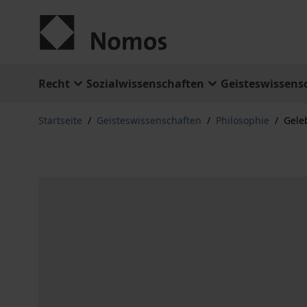
Zum Inhalt springen
Recht
Sozialwissenschaften
Geisteswissens
Startseite
/
Geisteswissenschaften
/
Philosophie
/
Geleb