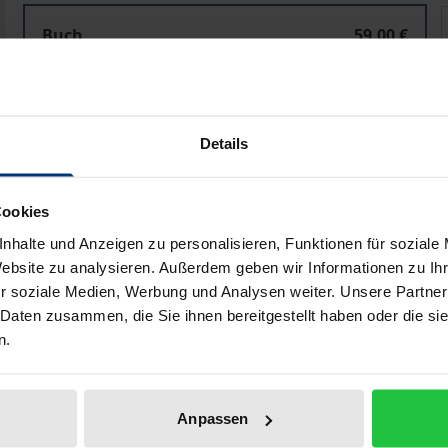
Gelebte Geschichte, narrative Identität
G
Buch
59,00 €
ISBN 978-3-495-49127-0
Lieferbar
Details
Preisangaben inkl. MwSt. Abhängig von der Lieferadresse kann
Cookies
In den Warenkorb
Zur Wunschliste hinzufü
nhalte und Anzeigen zu personalisieren, Funktionen für soziale
Hinweise zu Versandkosten
Website zu analysieren. Außerdem geben wir Informationen zu I
r soziale Medien, Werbung und Analysen weiter. Unsere Partner
 Daten zusammen, die Sie ihnen bereitgestellt haben oder die s
n.
Bibliografische Angaben
Anpassen
l Ricœur einen Problemhorizont hermeneutischen Geschicht