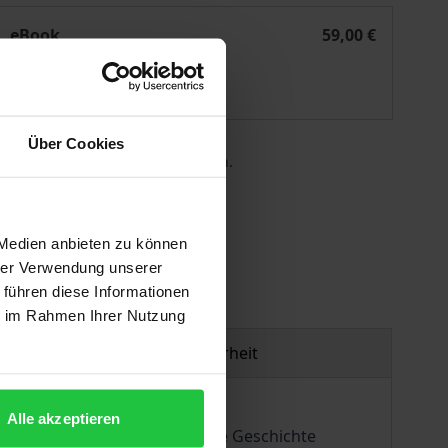
elebte Geschichte, narrative Identität
eBook
59,00 €
ISBN 978-3-495-82376-7
Lieferbar
Über Cookies
 die MwSt. an der Kasse variieren.
gen
 Medien anbieten zu können
hrer Verwendung unserer
 führen diese Informationen
ie im Rahmen Ihrer Nutzung
Produktsicherheit
Alle akzeptieren
sdenkens: Die Frage, wie die Geschichte