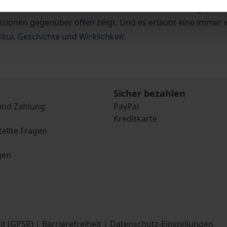
och zu denken sein kann, irritiert immer auch die eigene I
visionen gegenüber offen zeigt. Und es erlaubt eine immer
tur, Geschichte und Wirklichkeit.
Sicher bezahlen
und Zahlung
PayPal
Kreditkarte
tellte Fragen
gen
it (GPSR)
|
Barrierefreiheit
|
Datenschutz-Einstellungen