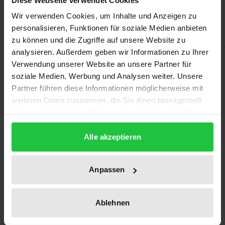
Hinweise zu Versandkosten
Wir verwenden Cookies, um Inhalte und Anzeigen zu
personalisieren, Funktionen für soziale Medien anbieten
zu können und die Zugriffe auf unsere Website zu
analysieren. Außerdem geben wir Informationen zu Ihrer
Beschreibung
Verwendung unserer Website an unsere Partner für
soziale Medien, Werbung und Analysen weiter. Unsere
Partner führen diese Informationen möglicherweise mit
Zum 500. Mal jährte sich 1992 Kolumbus’ Ankunft in
weiteren Daten zusammen, die Sie ihnen bereitgestellt
der ‚Neuen Welt‘. Als die spanische Regierung mit
haben oder die sie im Rahmen Ihrer Nutzung der Dienste
dem Vorhaben an die Öffentlichkeit trat, aus diesem
gesammelt haben.
Anlass groß angelegte Gedenkfeierlichkeiten zu
Alle akzeptieren
veranstalten, löste sie damit eine scharfe
Kontroverse aus: Begann 1492 die Verbindung
Anpassen
zweier Welten – oder der größte Genozid der
Menschheitsgeschichte?
Das vorliegende Buch liefert eine Analyse dieser
Ablehnen
vielschichtigen Debatte in Spanien und