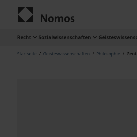
Zum Inhalt springen
Recht
Sozialwissenschaften
Geisteswissens
Startseite
/
Geisteswissenschaften
/
Philosophie
/
Gent