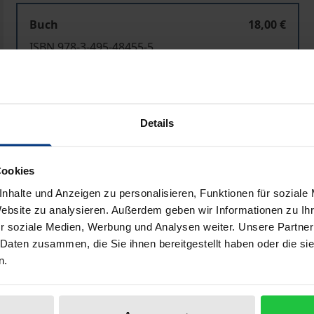
Buch
18,00 €
ISBN 978-3-495-48455-5
Lieferbar
Preisangaben inkl. MwSt. Abhängig von der Lieferadresse kann
Details
In den Warenkorb
Zur Wunschliste hinzufü
Cookies
Hinweise zu Versandkosten
nhalte und Anzeigen zu personalisieren, Funktionen für soziale
Website zu analysieren. Außerdem geben wir Informationen zu I
r soziale Medien, Werbung und Analysen weiter. Unsere Partner
 Daten zusammen, die Sie ihnen bereitgestellt haben oder die s
Bibliografische Angaben
n.
eitlichen, ökologischen und ökonomischen Folgen des Einsa