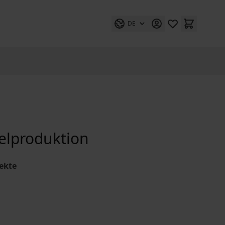
DE
elproduktion
pekte