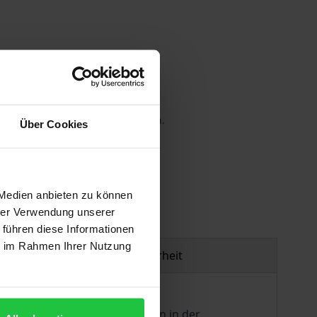
 die MwSt. an der Kasse variieren.
Über Cookies
gen
 Medien anbieten zu können
hrer Verwendung unserer
 führen diese Informationen
ie im Rahmen Ihrer Nutzung
Produktsicherheit
tzes gentechnischer Verfahren in der