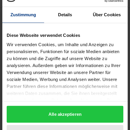
Beschreibung
Zustimmung
Details
Über Cookies
Geht es in diesem Land noch gerecht zu? Und kann
Diese Webseite verwendet Cookies
Gerechtigkeit überhaupt ein Anspruch an den
Wir verwenden Cookies, um Inhalte und Anzeigen zu
modernen Sozialstaat sein?
personalisieren, Funktionen für soziale Medien anbieten
Während die erste Frage von den Autoren dieses
zu können und die Zugriffe auf unsere Website zu
Sammelbandes uneinheitlich beantwortet wird,
analysieren. Außerdem geben wir Informationen zu Ihrer
Verwendung unserer Website an unsere Partner für
lautet die eindeutige Antwort auf die zweite Frage:
soziale Medien, Werbung und Analysen weiter. Unsere
ja. Die Autoren weisen an verschiedenen Beispielen
Partner führen diese Informationen möglicherweise mit
auf die historischen, die ethisch-theologischen und
weiteren Daten zusammen, die Sie ihnen bereitgestellt
vor allem die juristisch-politischen Legitimierungen
haben oder die sie im Rahmen Ihrer Nutzung der Dienste
einer gerechten Sozialordnung hin. Sie nehmen –
gesammelt haben.
zurückgehend bis zu Bismarck – verschiedene
Alle akzeptieren
Facetten wie die Gesundheitspolitik, die