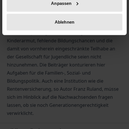
Rentenversicherung und die Armutsbekämpfung in
Anpassen
den Blick. Auch die verfassungsmäßigen und
ideologischen Prinzipien des deutschen Sozialstaats
Ablehnen
werden untersucht.
Ein Schwerpunkt gilt der Gerechtigkeit für Familien.
Kinderarmut, fehlende Bildungschancen und die
damit von vornherein eingeschränkte Teilhabe an
der Gesellschaft für Jugendliche seien nicht
hinzunehmen. Die Beiträger konturieren hier
Aufgaben für die Familien-, Sozial- und
Bildungspolitik. Auch eine Institution wie die
Rentenversicherung, so Autor Franz Ruland, müsse
sich im Hinblick auf die Nachwachsenden fragen
lassen, ob sie noch Generationengerechtigkeit
verwirklicht.