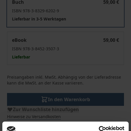
Buch
59,00 €
ISBN 978-3-8329-6202-9
Lieferbar in 3-5 Werktagen
Gerechtigkeit im Sozialstaat
eBook
59,00 €
ISBN 978-3-8452-3507-3
Lieferbar
Preisangaben inkl. MwSt. Abhängig von der Lieferadresse
kann die MwSt. an der Kasse variieren.
In den Warenkorb
Zur Wunschliste hinzufügen
Hinweise zu Versandkosten