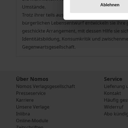
Ablehnen
Umstände.
Trotz ihrer teils ausweglosen Lage schaffen sie
bürgerlichen Lebensentwurf entwickeln sie ihre g
geschickte Arrangement, mit dessen Hilfe sie sich
Identitätsbildung, Konsumkritik und zwischenme
Gegenwartsgesellschaft.
Über Nomos
Service
Nomos Verlagsgesellschaft
Lieferung 
Presseservice
Kontakt
Karriere
Häufig ges
Unsere Verlage
Widerruf
Inlibra
Abo kündi
Online-Module
Zeitschriften