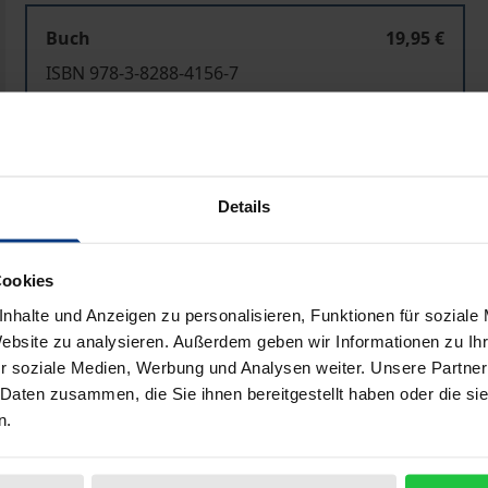
Buch
19,95 €
ISBN 978-3-8288-4156-7
Lieferbar in 3-5 Werktagen
Preisangaben inkl. MwSt. Abhängig von der Lieferadresse kann
Details
In den Warenkorb
Zur Wunschliste hinzufü
Cookies
Hinweise zu Versandkosten
nhalte und Anzeigen zu personalisieren, Funktionen für soziale
Website zu analysieren. Außerdem geben wir Informationen zu I
r soziale Medien, Werbung und Analysen weiter. Unsere Partner
Bibliografische Angaben
 Daten zusammen, die Sie ihnen bereitgestellt haben oder die s
n.
lhelm Genazinos sind beständig existenziell bedroht durc