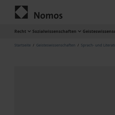
Zum Inhalt springen
Recht
Sozialwissenschaften
Geisteswissens
Startseite
/
Geisteswissenschaften
/
Sprach- und Litera