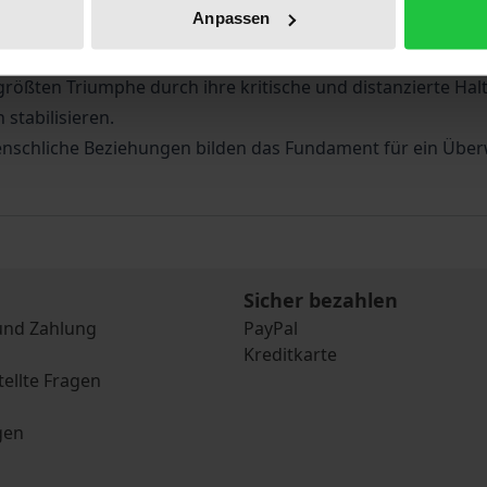
Anpassen
 es, aus dem Teufelskreis der sie einengenden Umstände zu
rößten Triumphe durch ihre kritische und distanzierte Haltu
 stabilisieren.
nschliche Beziehungen bilden das Fundament für ein Über
Sicher bezahlen
und Zahlung
PayPal
Kreditkarte
tellte Fragen
gen