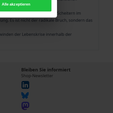
Alle akzeptieren
 entkommen. Gerade durch ihr Scheitern im
ng. Es ist nicht der radikale Bruch, sondern das
winden der Lebenskrise innerhalb der
Bleiben Sie informiert
Shop-Newsletter