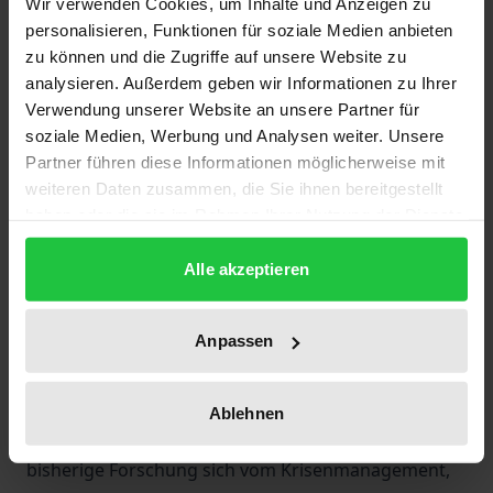
Wir verwenden Cookies, um Inhalte und Anzeigen zu
personalisieren, Funktionen für soziale Medien anbieten
Die Weimarer Republik gilt auch hinsichtlich der
zu können und die Zugriffe auf unsere Website zu
Entwicklung der Haltung der Richterschaft zum
analysieren. Außerdem geben wir Informationen zu Ihrer
geschriebenen Gesetz als Zeitenwende. Gerade die
Verwendung unserer Website an unsere Partner für
Nachkriegszeit mit ihren Inflationswirren stellte die
soziale Medien, Werbung und Analysen weiter. Unsere
Rechtsprechung vor noch nie dagewesene Konflikte.
Partner führen diese Informationen möglicherweise mit
weiteren Daten zusammen, die Sie ihnen bereitgestellt
Die Monographie berücksichtigt über 600
haben oder die sie im Rahmen Ihrer Nutzung der Dienste
Entscheidungen und eine Vielzahl von
gesammelt haben.
zeitgenössischen Stellungnahmen von
Alle akzeptieren
Reichsgerichtsräten, deren Äußerungen erstmals
vor dem Hintergrund der von ihnen gefällten Urteile
Anpassen
untersucht werden.
Der Verfasser zieht eine ernüchternde Bilanz
hinsichtlich des vielgerühmten „Befreiungswerkes“
Ablehnen
der Weimarer Richterschaft. Er zeigt auf, daß die
bisherige Forschung sich vom Krisenmanagement,