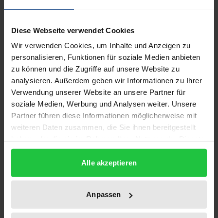
Chancen und Risiken gehören zusammen. Kaum
Diese Webseite verwendet Cookies
jemand leugnet die Chancen, die globale Netze im
Wir verwenden Cookies, um Inhalte und Anzeigen zu
allgemeinen und das Internet im besonderen
personalisieren, Funktionen für soziale Medien anbieten
bergen. Aber viele sehen die damit verbundenen
zu können und die Zugriffe auf unsere Website zu
Risiken mit Sorge. Rassenfeindliche Äußerungen
analysieren. Außerdem geben wir Informationen zu Ihrer
und Pornographie haben die meiste öffentliche
Verwendung unserer Website an unsere Partner für
Aufmerksamkeit auf sich gezogen. Manche
soziale Medien, Werbung und Analysen weiter. Unsere
Partner führen diese Informationen möglicherweise mit
Besorgnisse sind beinahe universell, etwa
weiteren Daten zusammen, die Sie ihnen bereitgestellt
Kinderpornographie. Bei anderen gibt es
haben oder die sie im Rahmen Ihrer Nutzung der Dienste
wenigstens graduelle Unterschiede. So hat
gesammelt haben.
Deutschland rechtsgerichtete Schriften im Lichte
Alle akzeptieren
seiner Geschichte tabuisiert. Und die Mehrheit der
US-Amerikaner fühlt sich von Darstellungen nackter
Anpassen
Körper verletzt, die die meisten Deutschen ganz
harmlos finden. Solche Beispiele verführen zu einem