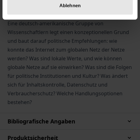
vereinfachten Schluss: globale Netze bedrohen
Ablehnen
lokale Werte. Die Wirklichkeit ist viel komplizierter.
Eine deutsch-amerikanische Gruppe von
Wissenschaftlern legt einen konzeptionellen Grund
und baut darauf politische Empfehlungen: wie
konnte das Internet zum globalen Netz der Netze
werden? Was sind lokale Werte, und wie können
globale Netze auf sie einwirken? Was sind die Folgen
für politische Institutionen und Kultur? Was ändert
sich für Inhaltskontrolle, Datenschutz und
Verbraucherschutz? Welche Handlungsoptionen
bestehen?
Bibliografische Angaben
Produktsicherheit