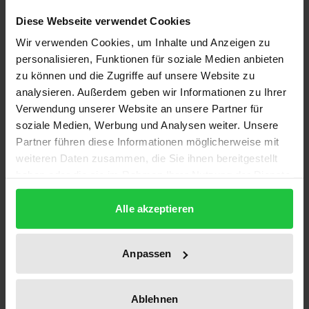
Das Internet kennt keine Grenzen. Es entzieht sich
Diese Webseite verwendet Cookies
den klassischen Kategorien nationalstaatlichen
Wir verwenden Cookies, um Inhalte und Anzeigen zu
Denkens. Hier lässt sich exemplarisch studieren, ob
personalisieren, Funktionen für soziale Medien anbieten
es den Staaten gelingt, sich der zentralen
zu können und die Zugriffe auf unsere Website zu
Herausforderung des 21. Jahrhunderts zu stellen
analysieren. Außerdem geben wir Informationen zu Ihrer
und adäquate politische Antworten auf globalisierte
Verwendung unserer Website an unsere Partner für
Probleme zu finden.
soziale Medien, Werbung und Analysen weiter. Unsere
Das Buch analysiert die Reaktion der USA auf die
Partner führen diese Informationen möglicherweise mit
weiteren Daten zusammen, die Sie ihnen bereitgestellt
Verbreitung illegaler Kommunikationsinhalte, die
haben oder die sie im Rahmen Ihrer Nutzung der Dienste
Krise des Domainnamensystems und die
gesammelt haben.
Proliferation hochsicherer kryptographischer
Alle akzeptieren
Verfahren und vergleicht dies mit den politischen
Prozessen in Frankreich, Deutschland und Kanada.
Anpassen
Dabei zeigt sich die Schwäche der Parlamente
internationale Problemlagen als solche zu erkennen.
Gleichzeitig ist es eine reale Gefahr, dass die
Ablehnen