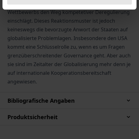
Exekutive unter dem Druck des internationalen
Wettbewerbs den Weg kompetetiver Deregulierung
einschlägt. Dieses Reaktionsmuster ist jedoch
keineswegs die bevorzugte Anwort der Staaten auf
globalisierte Problemlagen. Insbesondere den USA
kommt eine Schlüsselrolle zu, wenn es um Fragen
grenzüberschreitender Governance geht. Aber auch
sie sind im Zeitalter der Globalisierung mehr denn je
auf internationale Kooperationsbereitschaft
angewiesen.
Bibliografische Angaben
Produktsicherheit