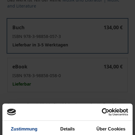
and Literature
Goethe auf der französischen Opernbühne
Buch
134,00 €
ISBN 978-3-98858-057-3
Lieferbar in 3-5 Werktagen
Goethe auf der französischen Opernbühne
eBook
134,00 €
ISBN 978-3-98858-058-0
Lieferbar
Preisangaben inkl. MwSt. Abhängig von der Lieferadresse
kann die MwSt. an der Kasse variieren.
In den Warenkorb
Zustimmung
Details
Über Cookies