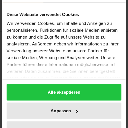
Zur Wunschliste hinzufügen
Hinweise zu Versandkosten
Diese Webseite verwendet Cookies
Wir verwenden Cookies, um Inhalte und Anzeigen zu
personalisieren, Funktionen für soziale Medien anbieten
zu können und die Zugriffe auf unsere Website zu
Beschreibung
analysieren. Außerdem geben wir Informationen zu Ihrer
Verwendung unserer Website an unsere Partner für
Faust, Mignon, Werther
: Diese Operntitel sind nur ein
soziale Medien, Werbung und Analysen weiter. Unsere
Teil der Werke des französischen Musiktheaters
Partner führen diese Informationen möglicherweise mit
weiteren Daten zusammen, die Sie ihnen bereitgestellt
zwischen 1830 und 1900, die auf Goethe
haben oder die sie im Rahmen Ihrer Nutzung der Dienste
zurückgreifen. Die Studie widmet sich dieser Reihe
gesammelt haben.
von Opernerfolgen von Librettisten wie Eugène
Alle akzeptieren
Scribe und Komponisten von Berlioz, Gounod bis
Massenet. Im Vordergrund steht die Stellung dieser
Anpassen
intermedialen Kunstwerke in der französischen
Rezeption: Zunächst werden Überlieferung und