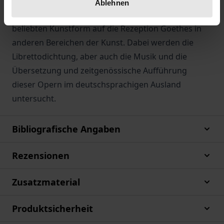
Entstehung in den Blick genommen, dann die
Ablehnen
Querverbindungen und die Ausstrahlung dieser
beliebten Kunstform auf die Rezeption Goethes in
anderen Bereichen der Kunst. Dabei werden die
Librettodichtung, aber auch die Musik und die
Übersetzung und zeitgenössische Aufführung
dieser Opern im deutschsprachigen Ausland
untersucht.
Bibliografische Angaben
Rezensionen
Zusatzmaterial
Produktsicherheit