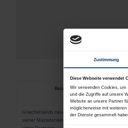
Zustimmung
Diese Webseite verwendet 
Wir verwenden Cookies, um I
Beschreibung
und die Zugriffe auf unsere 
Website an unsere Partner fü
möglicherweise mit weiteren
Griechenlands neugewählte Regierung unter Kosta
der Dienste gesammelt habe
seiner Mazedonienpolitik strapaziert hat. Aus 