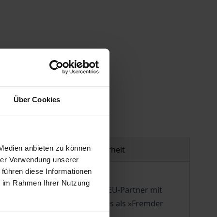
gen
Über Cookies
 Medien anbieten zu können
Produktsicherheit
hrer Verwendung unserer
 führen diese Informationen
ie im Rahmen Ihrer Nutzung
eiten erinnern, da Athen die EU-Partner mit
pfand sich Griechenland damals als »Fremder