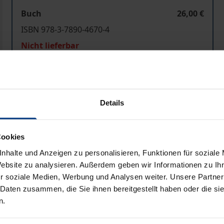
Buch
26,00 €
ISBN 978-3-7890-4670-4
Nicht lieferbar
In den Warenkorb
Zur Wunschliste hinzufü
Details
Hinweise zu Versandkosten
Cookies
nhalte und Anzeigen zu personalisieren, Funktionen für soziale
Bibliografische Angaben
Website zu analysieren. Außerdem geben wir Informationen zu I
r soziale Medien, Werbung und Analysen weiter. Unsere Partner
 Daten zusammen, die Sie ihnen bereitgestellt haben oder die s
s Simitis setzt auf Europa. Nur zu gut kann man sich der Z
n.
der Sicht des kürzlich verstorbenen Andreas Papandreou em