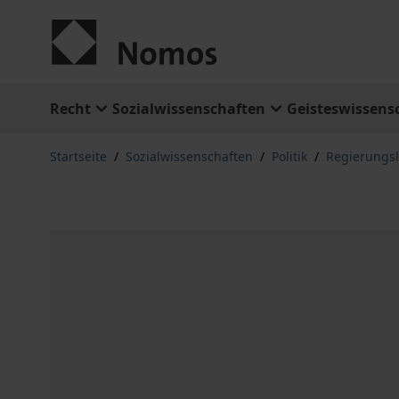
Zum Inhalt springen
Recht
Sozialwissenschaften
Geisteswissens
Startseite
/
Sozialwissenschaften
/
Politik
/
Regierungs