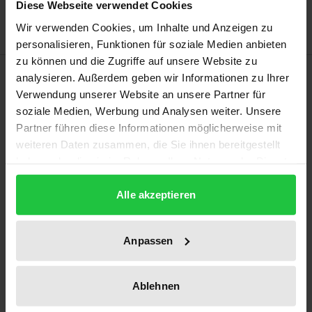
Hinweise zu Versandkosten
Diese Webseite verwendet Cookies
Wir verwenden Cookies, um Inhalte und Anzeigen zu
personalisieren, Funktionen für soziale Medien anbieten
zu können und die Zugriffe auf unsere Website zu
Beschreibung
analysieren. Außerdem geben wir Informationen zu Ihrer
Verwendung unserer Website an unsere Partner für
soziale Medien, Werbung und Analysen weiter. Unsere
Zur Erfüllung seiner Aufgaben kauft der Staat
Partner führen diese Informationen möglicherweise mit
mangels eigener Kapazitäten Güter und
weiteren Daten zusammen, die Sie ihnen bereitgestellt
Dienstleistungen am Markt ein. Der Begriff der
haben oder die sie im Rahmen Ihrer Nutzung der Dienste
Beschaffungsautonomie beschreibt den
gesammelt haben.
administrativen Spielraum, über das „Ob“ und das
Alle akzeptieren
„Was“ der Beschaffung zu entscheiden. Die Arbeit
leitet die Grundlagen der Beschaffungsautonomie
Anpassen
her und zeigt ihre Grenzen auf. Dazu beschäftigt
sich die Verfasserin mit der Systematik und dem
Ablehnen
Ablauf der öffentlichen Bedarfsdeckung, den
verfassungsrechtlichen Grundlagen dieses