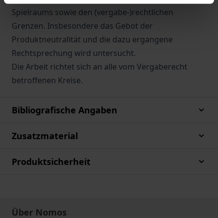
Spielraums sowie den (vergabe-)rechtlichen
Grenzen. Insbesondere das Gebot der
Produktneutralität und die dazu ergangene
Rechtsprechung wird untersucht.
Die Arbeit richtet sich an alle vom Vergaberecht
betroffenen Kreise.
Bibliografische Angaben
Zusatzmaterial
Produktsicherheit
Über Nomos