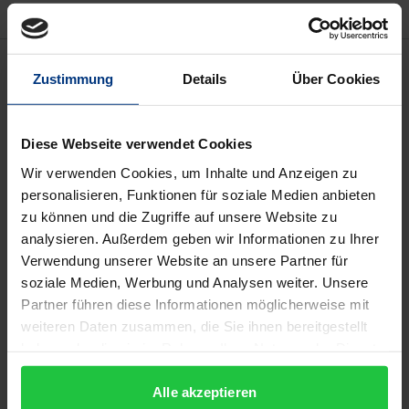
Beschreibung
Zustimmung
Details
Über Cookies
Das Grundgesetz ist siebzig Jahre in Kraft, die
Weimarer Reichsverfassung 100 Jahre alt. Grund-
Diese Webseite verwendet Cookies
und Freiheitsrechte zu verteidigen und auszubauen,
Wir verwenden Cookies, um Inhalte und Anzeigen zu
prägt 100 Jahre radikaldemokratischer, linksliberaler
personalisieren, Funktionen für soziale Medien anbieten
zu können und die Zugriffe auf unsere Website zu
Politik. Grundrechte mit Leben zu erfüllen ist
analysieren. Außerdem geben wir Informationen zu Ihrer
angesichts von Neofaschismus und Antisemitismus,
Verwendung unserer Website an unsere Partner für
die als "Populismus" verharmlost werden, wichtiger
soziale Medien, Werbung und Analysen weiter. Unsere
denn je. Persönliche Beiträge von 63 Autor*innen
Partner führen diese Informationen möglicherweise mit
und zeitgeschichtliche Dokumente zeigen, dass
weiteren Daten zusammen, die Sie ihnen bereitgestellt
Politik und Solidarität auch in Zeiten des Internet
haben oder die sie im Rahmen Ihrer Nutzung der Dienste
gesammelt haben.
und der (a)sozialen Netzwerke mehr sind, als
Alle akzeptieren
Petitionen im Netz, populistische Argumentation,