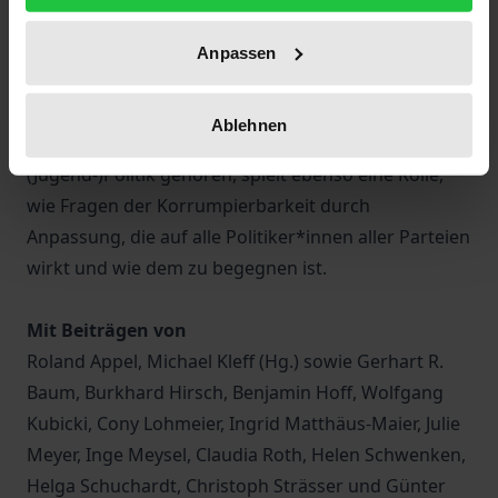
Interessenpolitik oder Taktieren von Wahl zu Wahl.
Warum Reform oder Überwindung des Kapitalismus
Anpassen
gedacht werden dürfen und verfassungskonform
sind, zeigen Beispiele wie die Bodenreform. Dass
Ablehnen
Provokation und (Gegen-)Repression zur
(Jugend-)Politik gehören, spielt ebenso eine Rolle,
wie Fragen der Korrumpierbarkeit durch
Anpassung, die auf alle Politiker*innen aller Parteien
wirkt und wie dem zu begegnen ist.
Mit Beiträgen von
Roland Appel, Michael Kleff (Hg.) sowie Gerhart R.
Baum, Burkhard Hirsch, Benjamin Hoff, Wolfgang
Kubicki, Cony Lohmeier, Ingrid Matthäus-Maier, Julie
Meyer, Inge Meysel, Claudia Roth, Helen Schwenken,
Helga Schuchardt, Christoph Strässer und Günter