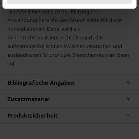
eine ausländische Rechtsordnung auf diesen hat.
Die Arbeit widmet sich der Klärung des
Anwendungsbereichs der Grundrechte für diese
Konstellationen. Dabei wird ein
Grundrechtskollisionsrecht skizziert, das
auftretende Kollisionen zwischen deutschen und
ausländischen Grund- bzw. Menschenrechten lösen
soll.
Bibliografische Angaben
Zusatzmaterial
Produktsicherheit