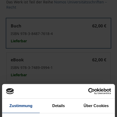
Das Werk ist Teil der Reihe
Nomos Universitätsschriften –
Recht
Grundrechtskollisionsrecht für grenzüberschreitende S
Buch
62,00 €
ISBN 978-3-8487-7618-4
Lieferbar
Grundrechtskollisionsrecht für grenzüberschreitende S
eBook
62,00 €
ISBN 978-3-7489-0994-1
Lieferbar
Preisangaben inkl. MwSt. Abhängig von der Lieferadresse
kann die MwSt. an der Kasse variieren.
Zustimmung
Details
Über Cookies
In den Warenkorb