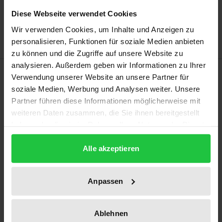
Zur Wunschliste hinzufügen
Diese Webseite verwendet Cookies
Hinweise zu Versandkosten
Wir verwenden Cookies, um Inhalte und Anzeigen zu
personalisieren, Funktionen für soziale Medien anbieten
zu können und die Zugriffe auf unsere Website zu
analysieren. Außerdem geben wir Informationen zu Ihrer
Beschreibung
Verwendung unserer Website an unsere Partner für
soziale Medien, Werbung und Analysen weiter. Unsere
Jegliches staatliche Handeln ist nach Art. 1 Abs. 3 GG
Partner führen diese Informationen möglicherweise mit
weiteren Daten zusammen, die Sie ihnen bereitgestellt
an den Grundrechten zu messen. Dass dies für das
haben oder die sie im Rahmen Ihrer Nutzung der Dienste
Handeln der deutschen Staatsgewalt innerhalb der
gesammelt haben.
Grenzen der Bundesrepublik Deutschland ohne
Alle akzeptieren
jeglichen Auslandsbezug gilt, ist unumstritten. Bei
grenzüberschreitenden Sachverhalten, d.h.
Anpassen
Sachverhalten, die einen Auslandsbezug aufweisen,
stellt sich aber die Frage, wie weit der
Grundrechtsschutz reicht und welche Auswirkungen
Ablehnen