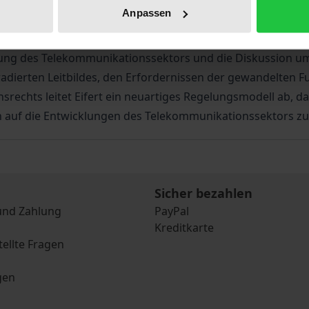
onomischen Markt überlassen. Umstritten bleibt jedoch di
Anpassen
Versorgung« durch den Staat gesichert werden soll.
den größeren Kontext eines gewandelten staatlichen Aufgab
cklung des Telekommunikationssektors und die Diskussion u
adierten Leitbildes, den Erfordernissen der gewandelten 
rechts leitet Eifert ein neuartiges Regelungsmodell ab, da
auf die Entwicklungen des Telekommunikationssektors zu
Sicher bezahlen
und Zahlung
PayPal
Kreditkarte
tellte Fragen
gen