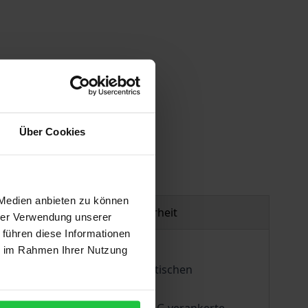
gen
Über Cookies
 Medien anbieten zu können
Produktsicherheit
hrer Verwendung unserer
 führen diese Informationen
ie im Rahmen Ihrer Nutzung
chafts- und gesellschaftspolitischen
 Aufgabe der Versorgung mit