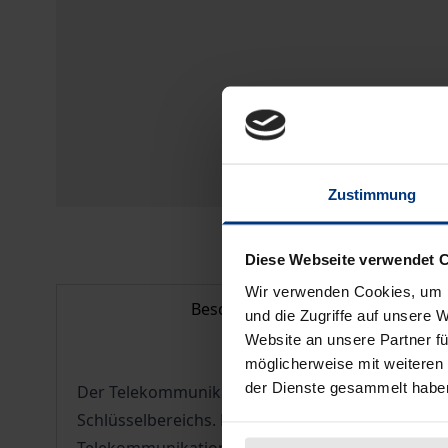
Zustimmung
Diese Webseite verwendet 
Wir verwenden Cookies, um I
Beschreibung
und die Zugriffe auf unsere 
Website an unsere Partner fü
möglicherweise mit weiteren
der Dienste gesammelt habe
Der Telekommunikationssektor boomt – nicht zule
Schlüsselbereichs. Dabei wurde die traditionel