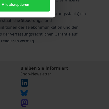
e Frage, wie die in Art. 87f GG verankerte
Alle akzeptieren
enverständnisses (»Gewährleistungsstaat«) ein
m staatliche Steuerungs- und
Funktionen der Telekommunikation und der
s der verfassungsrechtlichen Garantie auf
 reagieren vermag.
Bleiben Sie informiert
Shop-Newsletter