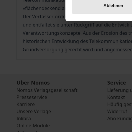
Telekommunikationsleistungen weitgehend dem ök
Ablehnen
»flächendeckend angemessene und ausreichende 
Der Verfasser ordnet diese Fragestellungen in 
und entfaltet sie unter Rückgriff auf die Entwi
Verantwortungskonzepte. Aus der Erosion des tr
historischen Entwicklung des Telekommunikations
Grundversorgung gerecht wird und angemessen 
Über Nomos
Service
Nomos Verlagsgesellschaft
Lieferung 
Presseservice
Kontakt
Karriere
Häufig ges
Unsere Verlage
Widerruf
Inlibra
Abo kündi
Online-Module