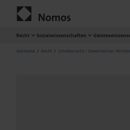
Zum Inhalt springen
Recht
Sozialwissenschaften
Geisteswissens
Startseite
/
Recht
/
Urheberrecht / Gewerblicher Rechts