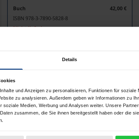
Buch
42,00 €
ISBN 978-3-7890-5828-8
Nicht lieferbar
In den Warenkorb
Zur Wunschliste hinzufü
Details
Hinweise zu Versandkosten
Cookies
nhalte und Anzeigen zu personalisieren, Funktionen für soziale
Bibliografische Angaben
Website zu analysieren. Außerdem geben wir Informationen zu I
r soziale Medien, Werbung und Analysen weiter. Unsere Partner
 Daten zusammen, die Sie ihnen bereitgestellt haben oder die s
n.
tzt dank der tiefgreifenden Umstrukturierung dieses wirts
l durch die staatliche Leistungsverwaltung wahrgenommene