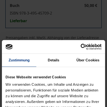
Buch
50,00 €
ISBN 978-3-495-45709-2
Lieferbar
Preisangaben inkl. MwSt. Abhängig von der Lieferadresse
kann die MwSt. an der Kasse variieren.
In den Warenkorb
Zustimmung
Details
Über Cookies
Zur Wunschliste hinzufügen
Hinweise zu Versandkosten
Diese Webseite verwendet Cookies
Wir verwenden Cookies, um Inhalte und Anzeigen zu
personalisieren, Funktionen für soziale Medien anbieten
Beschreibung
zu können und die Zugriffe auf unsere Website zu
analysieren. Außerdem geben wir Informationen zu Ihrer