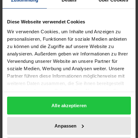
Beschreibung
Heldentum ist in der Regel an die große Tat
Diese Webseite verwendet Cookies
geknüpft: Helden gelten als souveräne und
Wir verwenden Cookies, um Inhalte und Anzeigen zu
handlungsmächtige Figuren. Diese Sicht dominiert
personalisieren, Funktionen für soziale Medien anbieten
die abendländische Tradition seit der Antike.
zu können und die Zugriffe auf unsere Website zu
analysieren. Außerdem geben wir Informationen zu Ihrer
Gleichwohl wurde und wird ebenso dem Warten als
Verwendung unserer Website an unsere Partner für
ein ›innerliches Tun‹ (M. Weber) eine heroische
soziale Medien, Werbung und Analysen weiter. Unsere
Qualität zugeschrieben. Fabius Cunctator wurde für
Partner führen diese Informationen möglicherweise mit
sein taktisches Abwarten im Zweiten Punischen
weiteren Daten zusammen, die Sie ihnen bereitgestellt
Krieg heroisiert, ebenso wie die Frontsoldaten des
haben oder die sie im Rahmen Ihrer Nutzung der Dienste
Ersten Weltkriegs, die im Schützengraben
gesammelt haben.
Alle akzeptieren
ausharrten. Man denke ferner an die christliche
Heilserwartung, an das heldenhafte, eremitische
Warten im Diesseits oder an prophetisch-
Anpassen
messianische Konstellationen der 1920er Jahre.