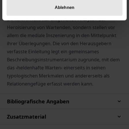
Die hier versammelten Aufsätze betrachten das
Ablehnen
›heldenhafte Warten‹ als literarisches Phänomen.
Sie liefern nicht nur eingehende Analysen der
Heroisierung von Wartenden, sondern stellen vor
allem die mediale Inszenierung in den Mittelpunkt
ihrer Überlegungen. Die von den Herausgebern
verfasste Einleitung legt ein gemeinsames
Beschreibungsinstrumentarium zugrunde, mit dem
das ›heldenhafte Warten‹ einerseits in seinen
typologischen Merkmalen und andererseits als
Relationengefüge erfasst werden kann.
Bibliografische Angaben
Zusatzmaterial