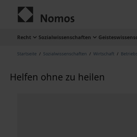
Zum Inhalt springen
Recht
Sozialwissenschaften
Geisteswissens
Startseite
/
Sozialwissenschaften
/
Wirtschaft
/
Betrieb
Helfen ohne zu heilen