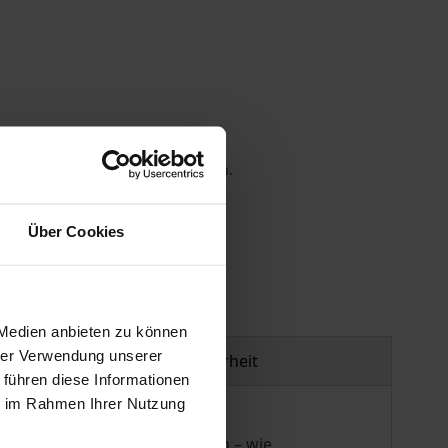
 die MwSt. an der Kasse variieren.
gen
Über Cookies
 Medien anbieten zu können
hrer Verwendung unserer
Produktsicherheit
 führen diese Informationen
ie im Rahmen Ihrer Nutzung
bei an spezielle Institutionen – wie