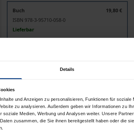
Buch
19,80 €
ISBN 978-3-95710-058-0
Lieferbar
Preisangaben inkl. MwSt. Abhängig von der Lieferadresse kann
In den Warenkorb
Zur Wunschliste hinzufü
Details
Hinweise zu Versandkosten
Cookies
nhalte und Anzeigen zu personalisieren, Funktionen für soziale
Website zu analysieren. Außerdem geben wir Informationen zu I
Bibliografische Angaben
r soziale Medien, Werbung und Analysen weiter. Unsere Partner
 Daten zusammen, die Sie ihnen bereitgestellt haben oder die s
n.
ch wie vor tabuisiert. Der Umgang mit Sterbenden wird hier