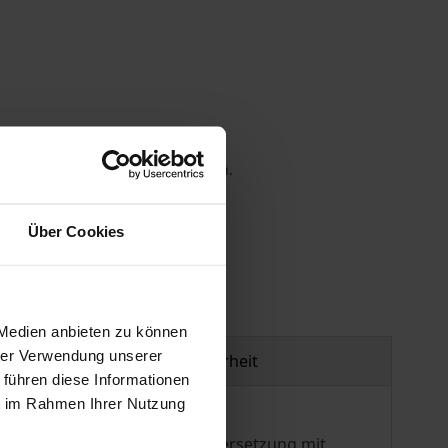
 die MwSt. an der Kasse variieren.
gen
Über Cookies
 Medien anbieten zu können
hrer Verwendung unserer
Produktsicherheit
 führen diese Informationen
ie im Rahmen Ihrer Nutzung
elevant; durch die Auseinandersetzung mit