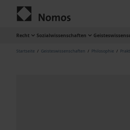
Zum Inhalt springen
Recht
Sozialwissenschaften
Geisteswissens
Startseite
/
Geisteswissenschaften
/
Philosophie
/
Prak