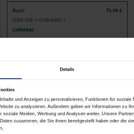
Buch
75,00 €
ISBN 978-1-4798-6095-1
Lieferbar
Preisangaben inkl. MwSt. Abhängig von der Lieferadresse kann
In den Warenkorb
Zur Wunschliste hinzufü
Details
Hinweise zu Versandkosten
Cookies
nhalte und Anzeigen zu personalisieren, Funktionen für soziale
Website zu analysieren. Außerdem geben wir Informationen zu I
Bibliografische Angaben
r soziale Medien, Werbung und Analysen weiter. Unsere Partner
 Daten zusammen, die Sie ihnen bereitgestellt haben oder die s
n.
en sind im derzeitigen öffentlichen Diskurs besonders r